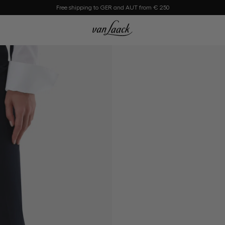
Free shipping to GER and AUT from € 250