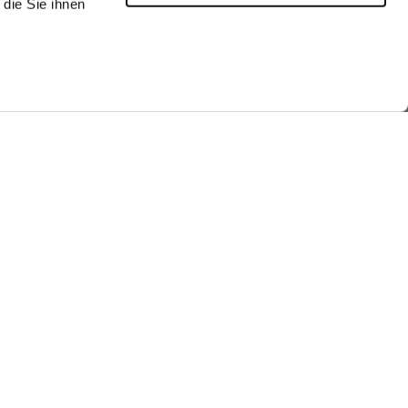
die Sie ihnen
he look
Shop the look