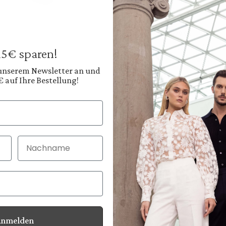
Business trouser
with stretch
€199.95
Prices incl. VAT plus
 15€ sparen!
Available, deliver
 unserem Newsletter an und
€ auf Ihre Bestellung!
Color:
Deep Navy Blue
Nachname
30 Tage kostenlo
Bei Bestellung bi
Anmelden