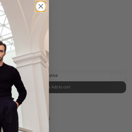
s
 shipping costs
y time: 1-3 days
Add to wishlist
Select size & Add to cart
se Retoure
s 11:00, Versand am selben Tag