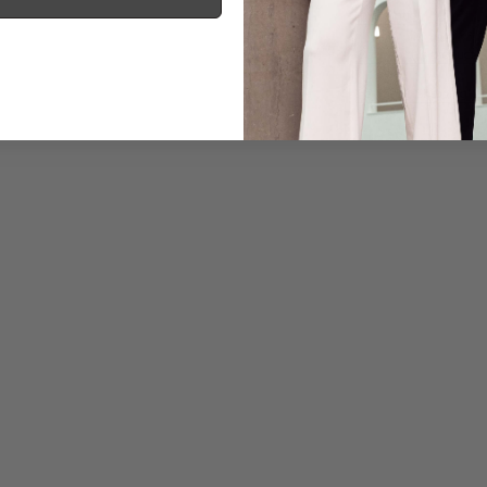
Information
Care for this product
Payment, Shipping & 