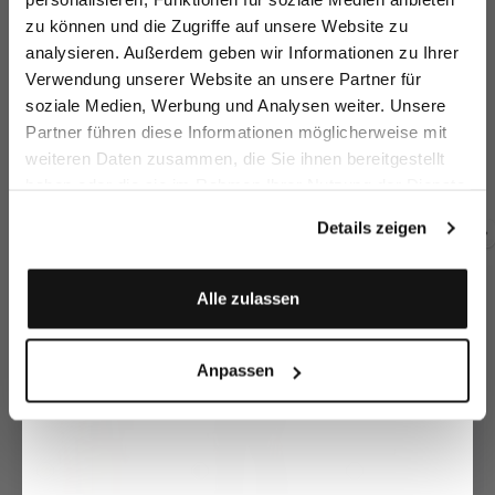
zu können und die Zugriffe auf unsere Website zu
Email
analysieren. Außerdem geben wir Informationen zu Ihrer
Verwendung unserer Website an unsere Partner für
soziale Medien, Werbung und Analysen weiter. Unsere
Vorname
Nachname
Partner führen diese Informationen möglicherweise mit
Knit trousers
Business trousers
Suit Trousers
Tr
with tapered leg
7/8 length slim fit
in Wool Stretch
wi
weiteren Daten zusammen, die Sie ihnen bereitgestellt
€179.95
€279.95
€269.95
€
€259.95
haben oder die sie im Rahmen Ihrer Nutzung der Dienste
Geburtstag
gesammelt haben.
Details zeigen
Buy together with
Anmelden
Alle zulassen
Anpassen