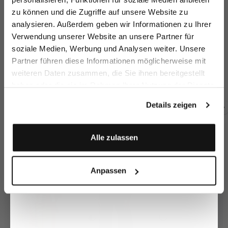
zu können und die Zugriffe auf unsere Website zu
Email
analysieren. Außerdem geben wir Informationen zu Ihrer
Verwendung unserer Website an unsere Partner für
soziale Medien, Werbung und Analysen weiter. Unsere
Vorname
Nachname
Partner führen diese Informationen möglicherweise mit
Knit trousers
Business trousers
Suit Trousers
Tr
with tapered leg
7/8 length slim fit
in Wool Stretch
wi
weiteren Daten zusammen, die Sie ihnen bereitgestellt
€179.95
€279.95
€269.95
€
€259.95
haben oder die sie im Rahmen Ihrer Nutzung der Dienste
Geburtstag
gesammelt haben.
Details zeigen
Buy together with
Anmelden
Alle zulassen
Anpassen