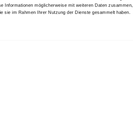
se Informationen möglicherweise mit weiteren Daten zusammen, 
 die sie im Rahmen Ihrer Nutzung der Dienste gesammelt haben.
irt with
Wrinkle Free Fine-
Wrinkle free Shirt
versible collar
Twill Shirt
de of poplin
with kent collar
with shark collar