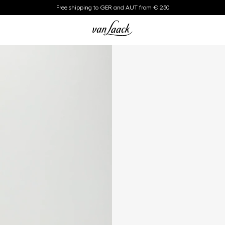
Free shipping to GER and AUT from € 250