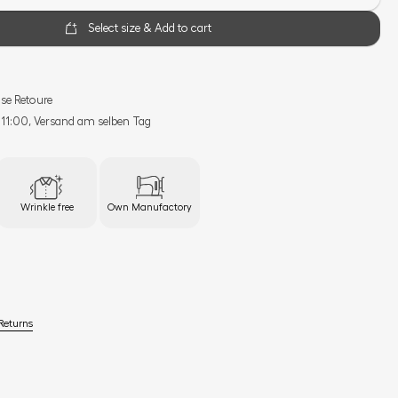
Select size & Add to cart
se Retoure
s 11:00, Versand am selben Tag
Wrinkle free
Own Manufactory
Returns