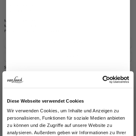
Classic design
Straight leg
Model:
vL-Boxer-XX
Material:
100% Cotton
Product number:
91.1100..140766.000.50
Care for this product
Payment, Shipping & Returns
Similar articles
Jetzt 15€ sparen!
Diese Webseite verwendet Cookies
Melden Sie sich zu unserem Newsletter an und
Wir verwenden Cookies, um Inhalte und Anzeigen zu
sparen Sie 15€ auf Ihre Bestellung!
personalisieren, Funktionen für soziale Medien anbieten
zu können und die Zugriffe auf unsere Website zu
Email
analysieren. Außerdem geben wir Informationen zu Ihrer