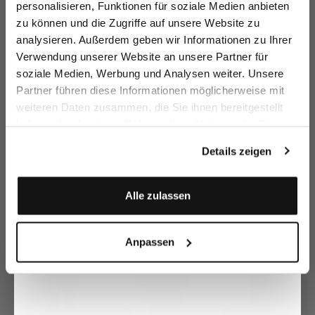
personalisieren, Funktionen für soziale Medien anbieten
zu können und die Zugriffe auf unsere Website zu
Email
analysieren. Außerdem geben wir Informationen zu Ihrer
Verwendung unserer Website an unsere Partner für
soziale Medien, Werbung und Analysen weiter. Unsere
Vorname
Nachname
Partner führen diese Informationen möglicherweise mit
Blazer
Blazer
Blazer
Bl
weiteren Daten zusammen, die Sie ihnen bereitgestellt
in velvet Ribbed structure
knitted in tweed style
in velvet Ribbed structure
haben oder die sie im Rahmen Ihrer Nutzung der Dienste
€279.95
€249.95
€399.95
€
€399.95
€379.95
Geburtstag
gesammelt haben.
Details zeigen
Buy together with
Anmelden
Alle zulassen
Anpassen