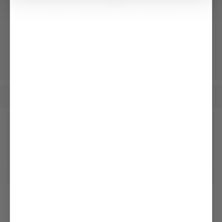
Wide-leg trousers
Pussy-bow blouse
Braided Belt
with pleats
with gathered peplum
in stretch fabric
€269.95
€369.95
€159.95
Women
Clothing
Blazers
/
/
Receive our newsletter
Social
Customer service
Company