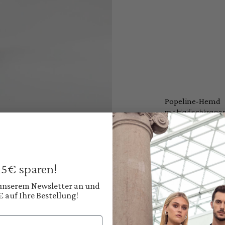
Popeline-Hemd
mit Haifischkrage
139,95 €
Preise inkl. MwSt. zz
Sofort verfügbar, 
 15€ sparen!
Farbe:
Warmes Offwhite
 unserem Newsletter an und
€ auf Ihre Bestellung!
Diesen