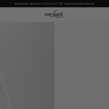
Kostenloser Versand in DE und AT | 30 Tage kostenlose Retoure