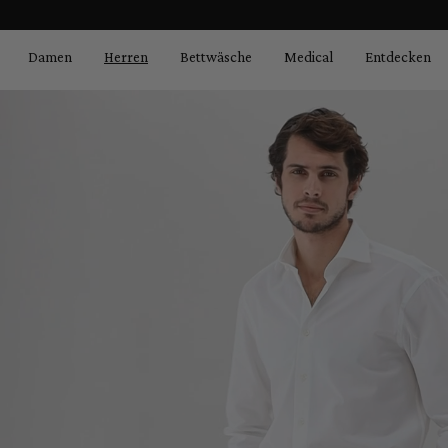
Bildergalerie überspringen
springen
Zur Hauptnavigation springen
Damen
Herren
Bettwäsche
Medical
Entdecken