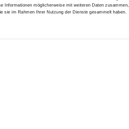
se Informationen möglicherweise mit weiteren Daten zusammen, 
 die sie im Rahmen Ihrer Nutzung der Dienste gesammelt haben.
Gestreiftes Hemd
opeline-Hemd
Popeline-Hemd
aus Popeline mit Haifischkragen
lor Fit
gestreift Tailor Fit