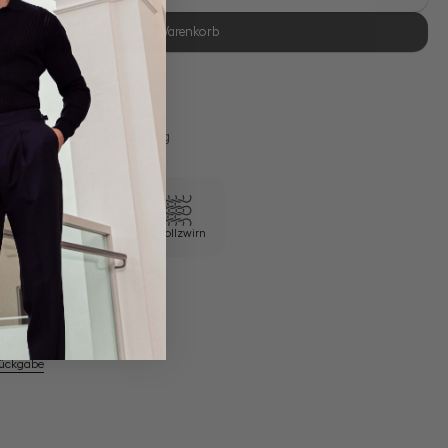
In den Warenkorb
se Retoure
s 11:00, Versand am selben Tag
Eigene Manufaktur
100/2 Vollzwirn
em Artikel
Rückgabe