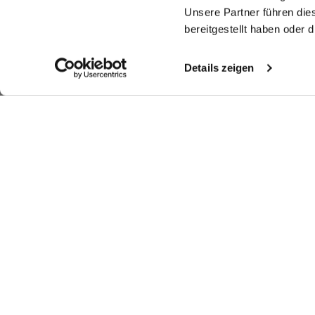
Unsere Partner führen die
bereitgestellt haben oder
Details zeigen
Ähnliche Artikel
Popeline-Hemd
Popeline-Hemd
Gestreiftes Hemd
P
mit Umschlagmanschette
mit extralengem Arm und Umschlagmanschette
aus Popeline mit Haifischkragen
Tai