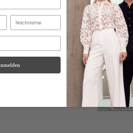
Nachname
30 Tage kostenlo
Bei Bestellung bi
Anmelden
Perlmuttknöpfe
Informationen
Pflegehinweise zu dies
Zahlung, Versand & 