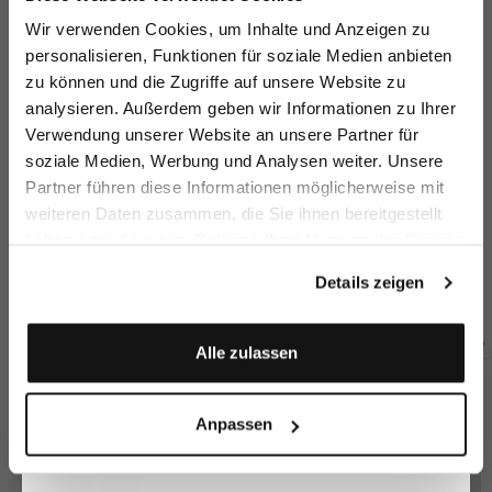
Melden Sie sich zu unserem Newsletter an und
Wir verwenden Cookies, um Inhalte und Anzeigen zu
sparen Sie 15€ auf Ihre Bestellung!
personalisieren, Funktionen für soziale Medien anbieten
zu können und die Zugriffe auf unsere Website zu
Email
analysieren. Außerdem geben wir Informationen zu Ihrer
Verwendung unserer Website an unsere Partner für
soziale Medien, Werbung und Analysen weiter. Unsere
Vorname
Nachname
Partner führen diese Informationen möglicherweise mit
weiteren Daten zusammen, die Sie ihnen bereitgestellt
haben oder die sie im Rahmen Ihrer Nutzung der Dienste
Hose aus
Hose aus
Hose aus
Ho
Geburtstag
Schurwolle
Schurwolle
Schurwolle
gesammelt haben.
mit Straight Leg
mit Straight Leg
mit Bundfalten und Slim Leg
Details zeigen
299,95 €
299,95 €
289,95 €
29
Anmelden
Alle zulassen
Zusammen kaufen mit
Anpassen