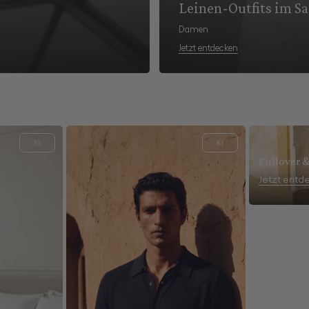
Leinen-Outfits im Sa
Damen
Jetzt entdecken
KI
KI
Pullover &
Jetzt entd