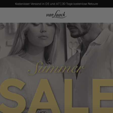
Kostenloser Versand in DE und AT | 30 Tage kostenlose Retoure