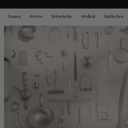
springen
Zur Hauptnavigation springen
Damen
Herren
Bettwäsche
Medical
Entdecken