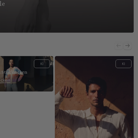
le
KI
KI
 Strickjacken
ecken