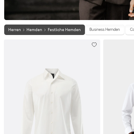
Business Hemden
C
Herren
Hemden
Festliche Hemden