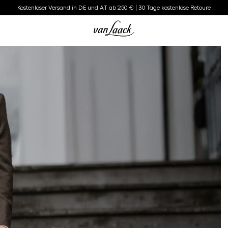
Kostenloser Versand in DE und AT ab 250 € | 30 Tage kostenlose Retoure