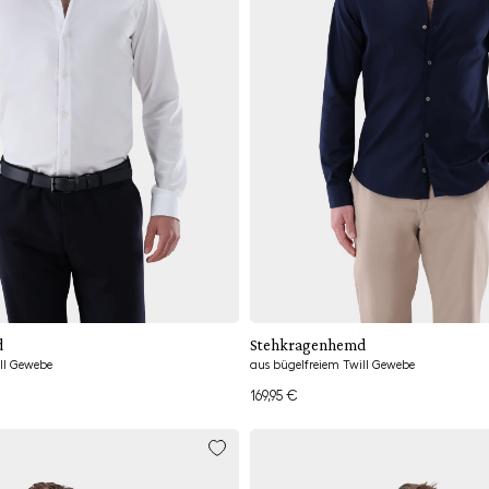
Hinzufügen
Hinzufügen
d
Stehkragenhemd
ll Gewebe
aus bügelfreiem Twill Gewebe
169,95 €