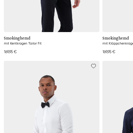
Hinzufügen
Smokinghemd
Smokinghemd
mit Kentkragen Tailor Fit
mit Kläppchenkragen
169,95 €
169,95 €