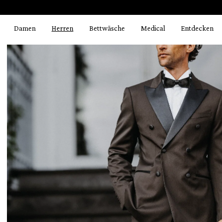
springen
Zur Hauptnavigation springen
Damen
Herren
Bettwäsche
Medical
Entdecken