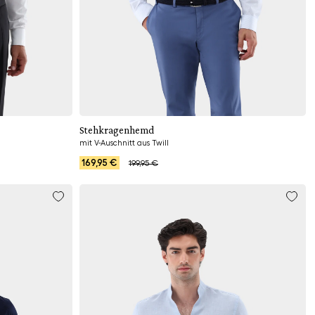
Hinzufügen
Stehkragenhemd
mit V-Auschnitt aus Twill
169,95 €
199,95 €