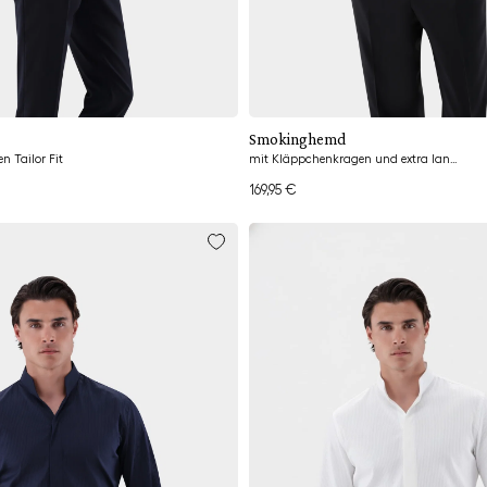
Hinzufügen
Hinzufügen
Smokinghemd
 Tailor Fit
mit Kläppchenkragen und extra langem Arm Tailor Fit
169,95 €