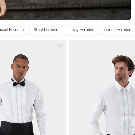
asual Hemden
Strickhemden
Jersey Hemden
Leinen Hemden