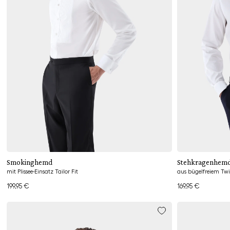
Hinzufügen
Smokinghemd
Stehkragenhem
mit Plissee-Einsatz Tailor Fit
aus bügelfreiem Twi
199,95 €
169,95 €