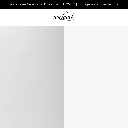
Kostenloser Versand in DE und AT ab 250 € | 30 Tage kostenlose Retoure