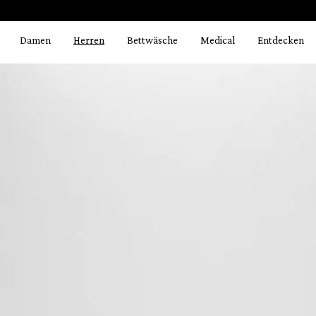
Bildergalerie überspringen
springen
Zur Hauptnavigation springen
Damen
Herren
Bettwäsche
Medical
Entdecken