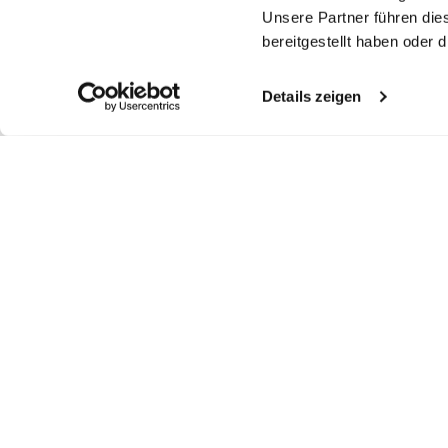
Unsere Partner führen die
bereitgestellt haben oder
Details zeigen
Ähnliche Artikel
Popeline-Hemd
Popeline-Hemd
Popeline-Hemd
P
mit Umschlagmanschette
mit Haifischkragen
mit extralengem Arm und Umschlagmanschette