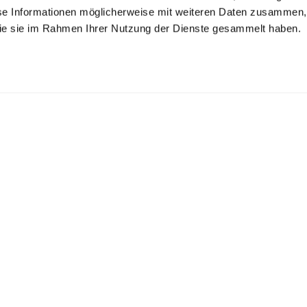
se Informationen möglicherweise mit weiteren Daten zusammen, 
 die sie im Rahmen Ihrer Nutzung der Dienste gesammelt haben.
opline-Hemd
Popeline-Hemd
Popeline-Hemd
mit Haifischkragen Slim Fit
Tailor Fit
mit Haifischkragen