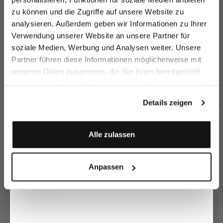
zu können und die Zugriffe auf unsere Website zu
Email
analysieren. Außerdem geben wir Informationen zu Ihrer
Verwendung unserer Website an unsere Partner für
soziale Medien, Werbung und Analysen weiter. Unsere
Vorname
Nachname
Partner führen diese Informationen möglicherweise mit
Sakko aus Wolle
Sakko aus
Sa
Sakko aus
Schurwolle
Schurwolle
doppelreihig
mit Spitzrevers
do
mit Spitzrevers
weiteren Daten zusammen, die Sie ihnen bereitgestellt
549,95 €
499,95 €
54
499,95 €
haben oder die sie im Rahmen Ihrer Nutzung der Dienste
Geburtstag
gesammelt haben.
Details zeigen
Zusammen kaufen mit
Anmelden
Alle zulassen
Anpassen