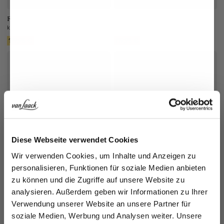
Flanellhemd
Flanellhemd
kariert mit Button-Down Kragen
mit Mikro-Blatt Druck Tailor Fit
119,95 €
119,95 €
199,95 €
199,95 €
Hinzufügen
Hinzufügen
Jetzt 15€ sparen!
Diese Webseite verwendet Cookies
Melden Sie sich zu unserem Newsletter an und
Wir verwenden Cookies, um Inhalte und Anzeigen zu
sparen Sie 15€ auf Ihre Bestellung!
personalisieren, Funktionen für soziale Medien anbieten
zu können und die Zugriffe auf unsere Website zu
Email
analysieren. Außerdem geben wir Informationen zu Ihrer
Verwendung unserer Website an unsere Partner für
soziale Medien, Werbung und Analysen weiter. Unsere
Flanellhemd
Flanellhemd
Vorname
Nachname