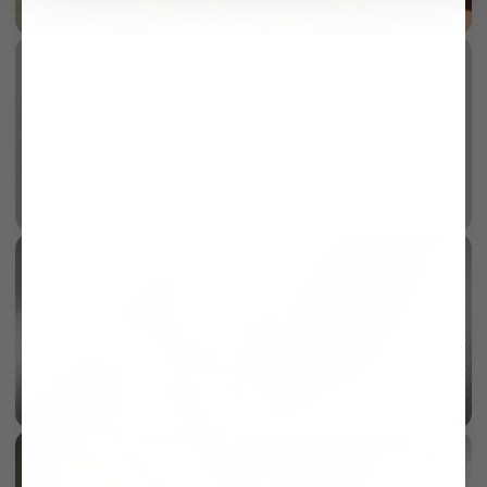
mehr dazu
Knitterresistent
mehr dazu
KI
100/2 Vollzwirn Twill
mehr dazu