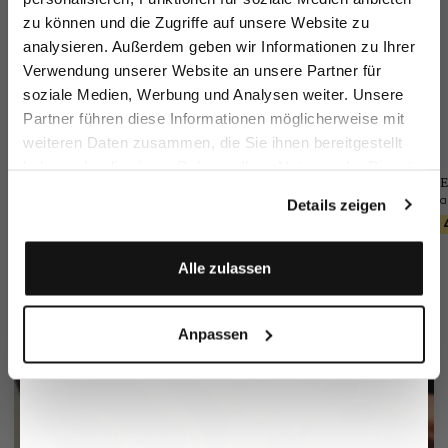
zu können und die Zugriffe auf unsere Website zu
Email
analysieren. Außerdem geben wir Informationen zu Ihrer
Verwendung unserer Website an unsere Partner für
soziale Medien, Werbung und Analysen weiter. Unsere
Vorname
Nachname
Partner führen diese Informationen möglicherweise mit
weiteren Daten zusammen, die Sie ihnen bereitgestellt
haben oder die sie im Rahmen Ihrer Nutzung der Dienste
Geburtstag
Sakko
Hose
Flechtgürtel
E
gesammelt haben.
aus Seersucker
aus Wolle Slim Fit
mit Lederspitzen
Details zeigen
299,95 €
249,95 €
90,95 €
449,95 €
129,95 €
Anmelden
Alle zulassen
Anpassen
Perlmutt 3-Loch Knopf