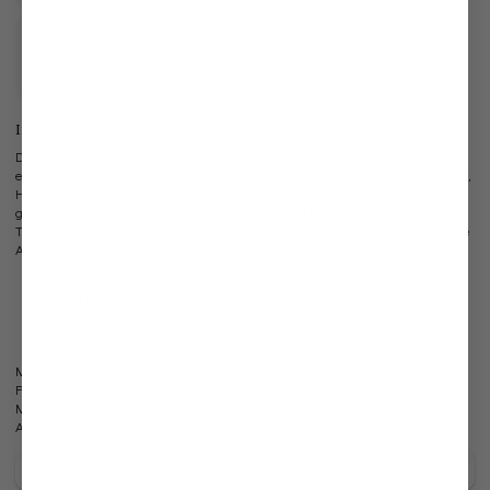
Eigene Manufaktur
Informationen
Dieses van Laack Hemd erweitert Ihren Kleiderschrank um ein vielseitig
einsetzbares Must-Have. Es ist ein perfekter Begleiter, der sich ideal für Freizeit,
Homeoffice, Büro oder Veranstaltungen eignet und zu jeder Gelegenheit
getragen werden kann. Das bügelfreie Twill Hemd im Tailor Fit bietet hohen
Tragekomfort. Der Kentkragen und die Umschlagmanschetten setzen optische
Akzente.
Kentkragen
Tailor Fit
Bügelfrei
Umschlagmanschette
Modell:
vL-Ret-DTFN
Passform:
Tailor Fit
Material:
100% Baumwolle
Artikelnummer:
20.2045.BQ.132241.000.42
Pflegehinweise zu diesem Artikel