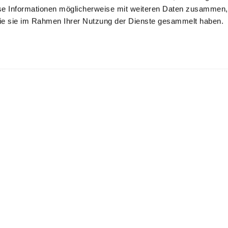
se Informationen möglicherweise mit weiteren Daten zusammen, 
 die sie im Rahmen Ihrer Nutzung der Dienste gesammelt haben.
gelfreies Twill-
Twill-Hemd
Twill-Hemd
emd
mit Umschlagmanschette
bügelfrei mit Haifischkragen
bügelfrei Tailor Fit