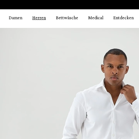
Bildergalerie überspringen
springen
Zur Hauptnavigation springen
Damen
Herren
Bettwäsche
Medical
Entdecken