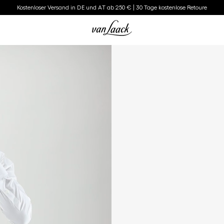
Kostenloser Versand in DE und AT ab 250 € | 30 Tage kostenlose Retoure