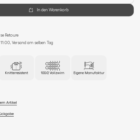
In den Warenkorb
se Retoure
s 11:00, Versand am selben Tag
Knitterresistent
100/2 Vollzwirn
Eigene Manufaktur
em Artikel
Rückgabe