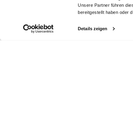
Unsere Partner führen die
bereitgestellt haben oder
Details zeigen
Ähnliche Artikel
Twill-Hemd
Twill-Hemd
Twill-Hemd
Bü
H
bügelfrei mit Kentkragen
bügelfrei mit Haifischkragen
bügelfrei mit Umschlagmanschette