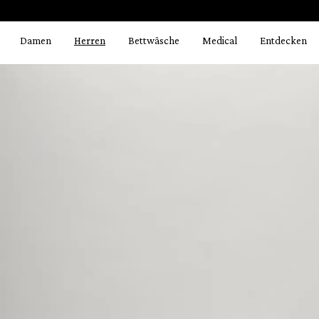
Bildergalerie überspringen
springen
Zur Hauptnavigation springen
Damen
Herren
Bettwäsche
Medical
Entdecken