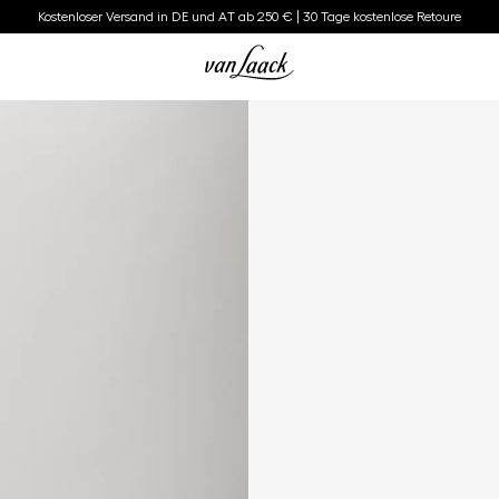
Kostenloser Versand in DE und AT ab 250 € | 30 Tage kostenlose Retoure