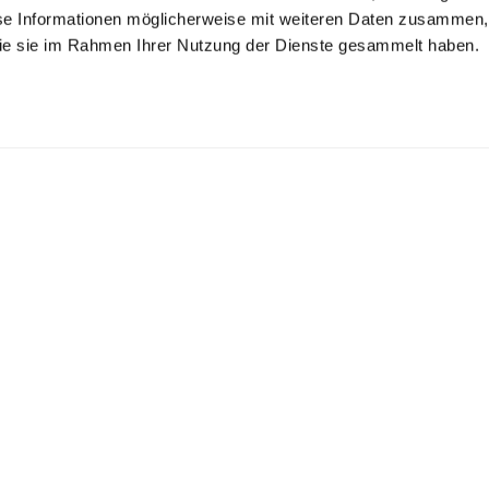
se Informationen möglicherweise mit weiteren Daten zusammen, 
 die sie im Rahmen Ihrer Nutzung der Dienste gesammelt haben.
will-Hemd
Twill-Hemd
Twill-Hemd
bügelfrei mit Haifischkragen
bügelfrei Tailor Fit
bügelfrei mit Kentkragen