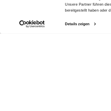
Unsere Partner führen die
bereitgestellt haben oder
Details zeigen
Ähnliche Artikel
Twill-Hemd
Twill-Hemd
Bügelfreies Twill-
T
Hemd
bügelfrei mit Haifischkragen
bügelfrei mit Umschlagmanschette
mit Umschlagmanschette