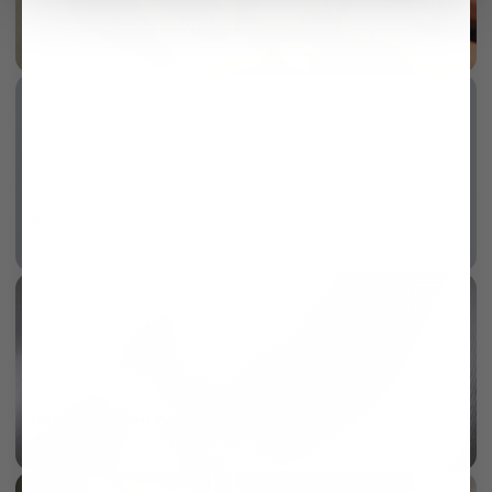
Perlmutt 3-Loch Knopf
mehr dazu
Knitterresistent
mehr dazu
KI
100/2 Vollzwirn Twill
mehr dazu