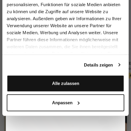
sparen Sie 15€ auf Ihre Bestellung!
personalisieren, Funktionen für soziale Medien anbieten
zu können und die Zugriffe auf unsere Website zu
Email
analysieren. Außerdem geben wir Informationen zu Ihrer
Verwendung unserer Website an unsere Partner für
soziale Medien, Werbung und Analysen weiter. Unsere
Vorname
Nachname
Partner führen diese Informationen möglicherweise mit
weiteren Daten zusammen, die Sie ihnen bereitgestellt
haben oder die sie im Rahmen Ihrer Nutzung der Dienste
Geburtstag
gesammelt haben.
Sakko
Hose
Flechtgürtel
E
Details zeigen
aus Funktionsmesh
aus Wolle Slim Fit
mit Lederspitzen
399,95 €
249,95 €
90,95 €
129,95 €
Anmelden
Alle zulassen
Anpassen