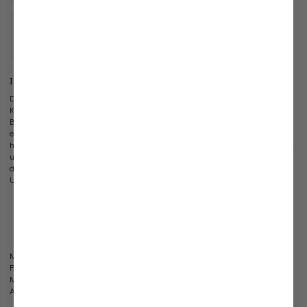
Eigene Manufaktur
Informationen
Dieses klassische van Laack Hemd mit Umschlagmanschette erweitert Ihren
Kleiderschrank um ein vielseitig einsetzbares Must-Have. Es ist ein perfekter
Begleiter, der sich ideal für Freizeit, Homeoffice, Büro oder Veranstaltungen
eignet und zu jeder Gelegenheit getragen werden kann.Der besonders
hochwertig gewebte Twill ist aus hochwertiger Baumwolle, bequem zu tragen
und mit schräg umlaufender Struktur sehr griffig. Im Tailor Fit Schnitt bietet
das Business Hemd hohen Tragekomfort. Der Haifischkragen und die und die
Umschlagmanschetten setzen optische Akzente.
Haifischkragen
Tailor Fit
Bügelfrei
Umschlagmanschetten
Modell:
vL-Rivara-DTFN
Passform:
Tailor Fit
Material:
100% Baumwolle
Artikelnummer:
20.2042.BQ.132241.000.38