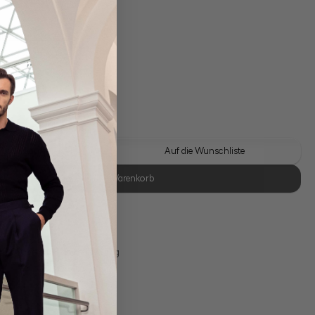
gl. Versandkosten
Lieferzeit: 1-3 Tage
 Look kaufen
Auf die Wunschliste
In den Warenkorb
se Retoure
s 11:00, Versand am selben Tag