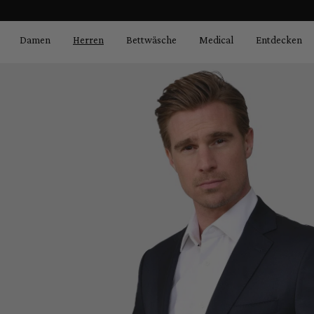
Bildergalerie überspringen
springen
Zur Hauptnavigation springen
Damen
Herren
Bettwäsche
Medical
Entdecken