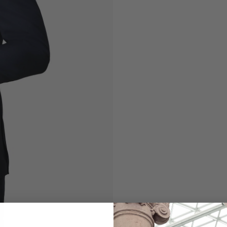
Sakko
aus Merinowolle