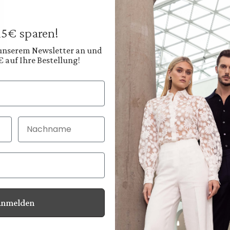
469,95 €
Preise inkl. MwSt. zz
 15€ sparen!
Sofort verfügbar, 
 unserem Newsletter an und
€ auf Ihre Bestellung!
Farbe:
Tiefes Navyblau
Diesen
Nachname
30 Tage kostenlo
Bei Bestellung bi
Anmelden
Informationen