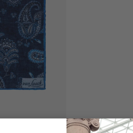
Flanell Einsteck
mit Paisley Druck