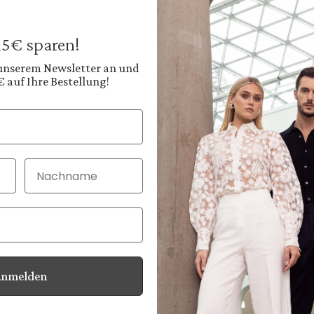
99,95 €
Preise inkl. MwSt. zz
 15€ sparen!
Sofort verfügbar, 
 unserem Newsletter an und
€ auf Ihre Bestellung!
Farbe:
Tiefes Navyblau
Nachname
30 Tage kostenlo
Bei Bestellung bi
Anmelden
Informationen