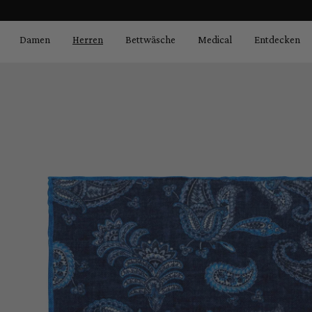
Bildergalerie überspringen
springen
Zur Hauptnavigation springen
Damen
Herren
Bettwäsche
Medical
Entdecken