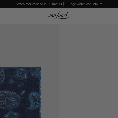
Kostenloser Versand in DE und AT | 30 Tage kostenlose Retoure