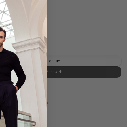
gl. Versandkosten
Lieferzeit: 1-3 Tage
Auf die Wunschliste
In den Warenkorb
se Retoure
s 11:00, Versand am selben Tag