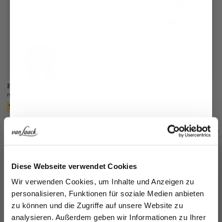
Businesshemd
Popeline-Hemd
B
Businesshemd
mit Hahnentritt und Haifischkragen
kariert Tailor Fit
mit Dobby Struktur und Haifischkragen
169,95 €
149,95 €
8
129,95 €
169,95 €
Zusammen kaufen mit
Jetzt 15€ sparen!
Diese Webseite verwendet Cookies
Melden Sie sich zu unserem Newsletter an und
Wir verwenden Cookies, um Inhalte und Anzeigen zu
sparen Sie 15€ auf Ihre Bestellung!
personalisieren, Funktionen für soziale Medien anbieten
zu können und die Zugriffe auf unsere Website zu
Email
analysieren. Außerdem geben wir Informationen zu Ihrer