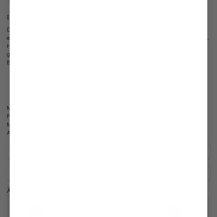
Informationen
Dieses van Laack Hemd erweitert Ihren Kleiderschrank um ein vielseitig
einsetzbares Must-Have. Es ist ein perfekter Begleiter, der sich ideal für Freizeit,
Homeoffice, Büro oder Veranstaltungen eignet und zu jeder Gelegenheit
getragen werden kann. Im Tailor Fit Schnitt bietet das Business Hemd aus
Baumwoll-Dobby hohen Tragekomfort.
Tailor Fit
Bügelfrei
Haifischkragen
Modell:
vL-Mivara-TF
Passform:
Tailor Fit
Material:
100% Baumwolle
Artikelnummer:
20.2502.NV.130972.720.39
Pflegehinweise zu diesem Artikel
Zahlung, Versand & Rückgabe
Ähnliche Artikel