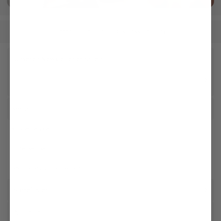
Herren
Hemden
Business Hemden
/
/
Unseren Newsletter erhalten
Social
Kundenservice
Unternehmen
Rechtliches & Compliance
Storefinder
Anmelden