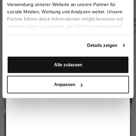
Verwendung unserer Website an unsere Partner für
soziale Medien, Werbung und Analysen weiter. Unsere
Vorname
Nachname
Partner führen diese Informationen möglicherweise mit
Sakko
Flanell
J
Hose
Einstecktuch
weiteren Daten zusammen, die Sie ihnen bereitgestellt
aus Wolle Slim Fit
mit Paisley Druck
aus Wolle Slim Fit
549,95 €
99,95 €
1
haben oder die sie im Rahmen Ihrer Nutzung der Dienste
249,95 €
Geburtstag
gesammelt haben.
Details zeigen
Anmelden
Alle zulassen
Anpassen
Perlmutt 3-Loch Knopf
mehr dazu