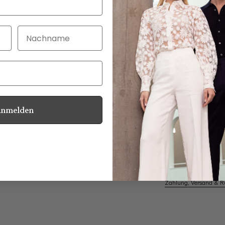
Nachname
30 Tage kostenlo
Bei Bestellung bi
Anmelden
Perlmuttknöpfe
Informationen
Pflegehinweise zu dies
Zahlung, Versand & 