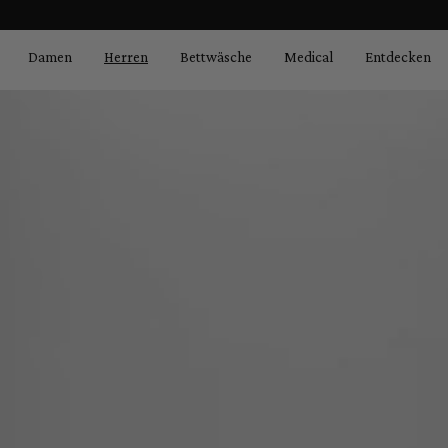
Bildergalerie überspringen
springen
Zur Hauptnavigation springen
Damen
Herren
Bettwäsche
Medical
Entdecken