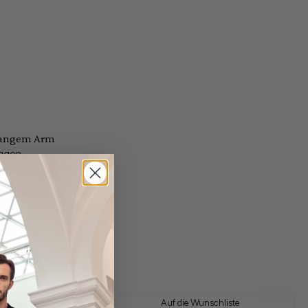
langem Arm
ragen
gl. Versandkosten
Lieferzeit: 1-3 Tage
 Look kaufen
Auf die Wunschliste