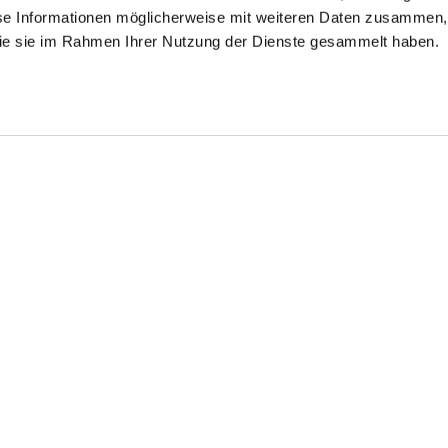
se Informationen möglicherweise mit weiteren Daten zusammen, 
 die sie im Rahmen Ihrer Nutzung der Dienste gesammelt haben.
will-Hemd
Popeline-Hemd
Natté Hemd
mit Struktur Tailor Fit
gestreift Tailor Fit
mit Haifischkragen Tailor Fit