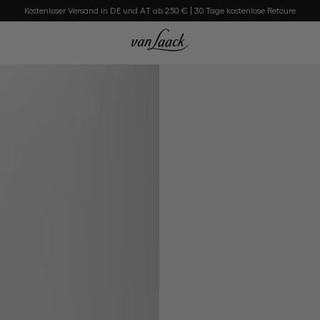
Kostenloser Versand in DE und AT ab 250 € | 30 Tage kostenlose Retoure