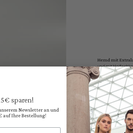
Hemd mit Extra
und mit Haifischk
169,95 €
199,95 €
Preise inkl. MwSt. zz
Sofort verfügbar, 
 15€ sparen!
Farbe:
Helles Himmelblau
 unserem Newsletter an und
€ auf Ihre Bestellung!
Diesen