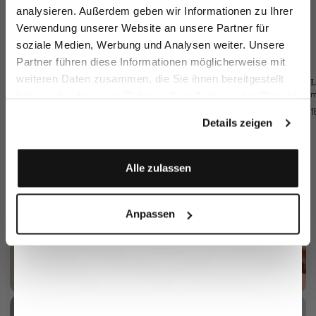
Email
analysieren. Außerdem geben wir Informationen zu Ihrer
Verwendung unserer Website an unsere Partner für
soziale Medien, Werbung und Analysen weiter. Unsere
Vorname
Nachname
Partner führen diese Informationen möglicherweise mit
weiteren Daten zusammen, die Sie ihnen bereitgestellt
Sakko
Flanell
L
Hose
Einstecktuch
haben oder die sie im Rahmen Ihrer Nutzung der Dienste
aus Wolle Slim Fit
mit Paisley Druck
aus Wolle Slim Fit
Geburtstag
gesammelt haben.
549,95 €
99,95 €
1
249,95 €
Details zeigen
Anmelden
Alle zulassen
Anpassen
Perlmutt 3-Loch Knopf
mehr dazu