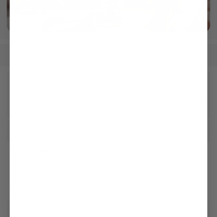
Gefertigt in eigener Manufaktur
mehr dazu
Herren
Hemden
Business Hemden
/
/
Unseren Newsletter erhalten
Social
Kundenservice
Unternehmen
Rechtliches & Compliance
Storefinder