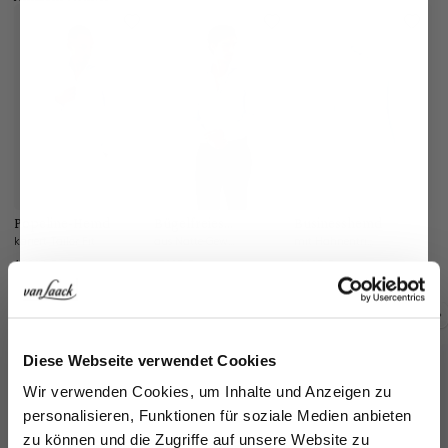
Popeline-Hemd
Bügelfreies
Businesshemd
P
Businesshemd
kariert Tailor Fit
aus Natté-Gewebe Tailor Fit
mit Hahnentritt und Haifischkragen
149,95 €
189,95 €
169,95 €
14
Zusammen kaufen mit
Jetzt 15€ sparen!
Diese Webseite verwendet Cookies
Melden Sie sich zu unserem Newsletter an und
Wir verwenden Cookies, um Inhalte und Anzeigen zu
sparen Sie 15€ auf Ihre Bestellung!
personalisieren, Funktionen für soziale Medien anbieten
zu können und die Zugriffe auf unsere Website zu