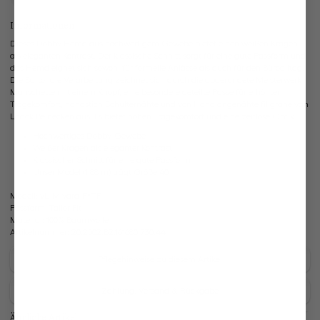
Informationen
Dieses Dobby Hemd aus hochwertigem Gewebe bietet einen weißen Kragen
als eleganten Kontrast. Der klassische Schnitt sorgt für eine gute Passform und
das Hemd eignet sich sowohl für formelle Anlässe als auch für den Büroalltag.
Die Sartoriale Verarbeitung zeichnet sich durch die abgerundete Meisterwerk
Manschette mit einem Knopf, eine besondere geteilte Passe für erhöhten
Tragekomfort, handstich Schulternähte und von Hand angenähte filigrane van
Laack Beinecken aus. Es bietet hohen Tragekomfort und eine zeitlose Optik.
Hochwertiges Dobby-Gewebe
Weißer Kragen als eleganter Kontrast
Klassischer Schnitt für eine gute Passform
Unser Model (1,88 m) trägt Größe 40
Modell:
vL-Mivara-FYTF
Passform:
Tailor Fit
Material:
100% Baumwolle
Artikelnummer:
20.2502.B2.161680.730.44
Pflegehinweise zu diesem Artikel
Zahlung, Versand & Rückgabe
Ähnliche Artikel