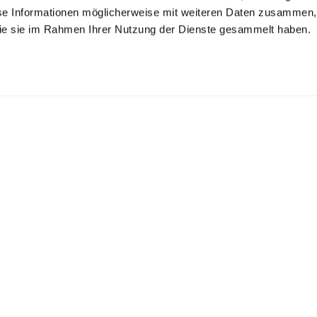
se Informationen möglicherweise mit weiteren Daten zusammen, 
 die sie im Rahmen Ihrer Nutzung der Dienste gesammelt haben.
gelfreies Twill-
Twill-Hemd
Bügelfreies
emd
Businesshemd
mit Umschlagmanschette
bügelfrei Tailor Fit
aus Natté-Gewebe Tailor Fit