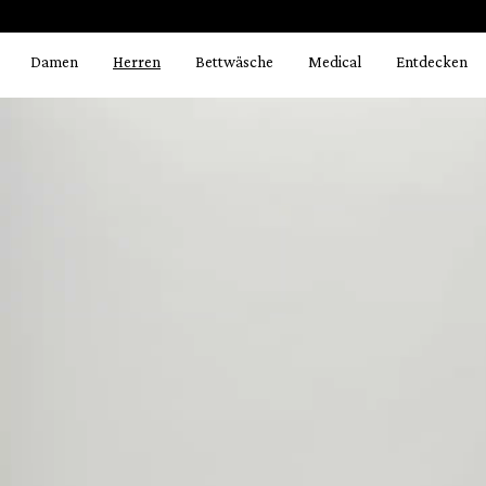
Bildergalerie überspringen
springen
Zur Hauptnavigation springen
Damen
Herren
Bettwäsche
Medical
Entdecken