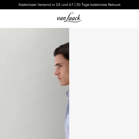
Kostenloser Versand in DE und AT | 30 Tage kostenlose Retoure