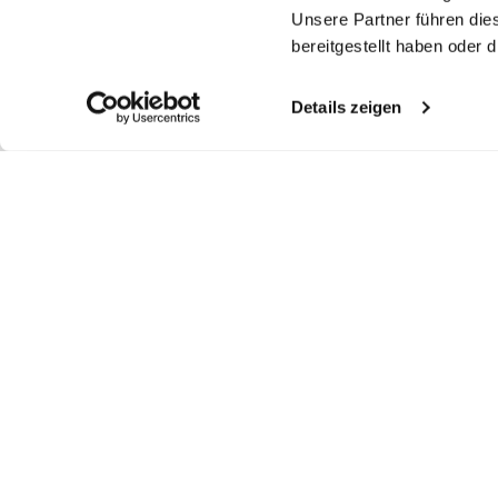
Unsere Partner führen die
bereitgestellt haben oder
Details zeigen
Ähnliche Artikel
Twill-Hemd
Twill-Hemd
Twill-Hemd
Bü
H
bügelfrei mit Haifischkragen
bügelfrei mit Haifischkragen
bügelfrei mit Umschlagmanschette