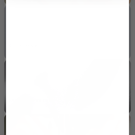
Knitterresistent
mehr dazu
KI
100/2 Vollzwirn Twill
mehr dazu