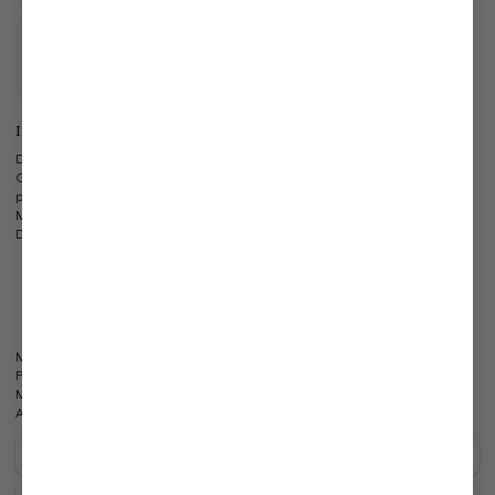
Eigene Manufaktur
Informationen
Dieses bügelfreie Slim Fit-Twill Hemd ist ein vielseitiges Essential für Ihre
Garderobe. Seine maskuline Ästhetik und dezente Taillierung machen es zum
perfekten Begleiter für Anlässe wie Hochzeiten oder Feste. Mit seinem Uni-
Muster und dem Kentkragen fügt es sich nahtlos in jedes Business-Outfit ein.
Die sportliche Manschette verleiht dem Hemd eine zeitgemäße Note.
Kentkragen
Slim Fit
Bügelfrei
Sportmanschette
Modell:
vL-Ret-SFN
Passform:
Slim Fit
Material:
100% Baumwolle
Artikelnummer:
20.2010.BQ.132241.000.46
Pflegehinweise zu diesem Artikel