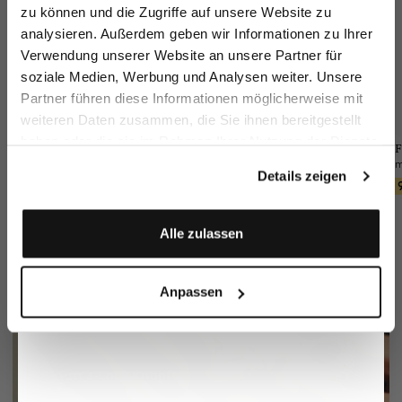
zu können und die Zugriffe auf unsere Website zu
Email
analysieren. Außerdem geben wir Informationen zu Ihrer
Verwendung unserer Website an unsere Partner für
soziale Medien, Werbung und Analysen weiter. Unsere
Vorname
Nachname
Partner führen diese Informationen möglicherweise mit
weiteren Daten zusammen, die Sie ihnen bereitgestellt
haben oder die sie im Rahmen Ihrer Nutzung der Dienste
Sakko
Hose
Einstecktuch
F
Geburtstag
gesammelt haben.
aus Funktionsmesh
aus Wolle Slim Fit
aus Seide mit Kontrastrahmen
Details zeigen
399,95 €
249,95 €
49,95 €
79,95 €
Anmelden
Alle zulassen
Anpassen
Perlmutt 3-Loch Knopf
mehr dazu