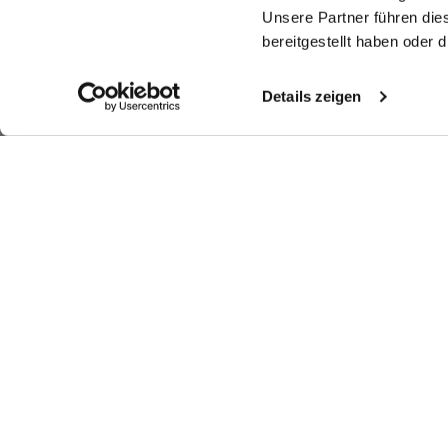
Unsere Partner führen die
bereitgestellt haben oder
Details zeigen
Ähnliche Artikel
Bügelfreies Twill-
Twill-Hemd
Twill-Hemd
T
Hemd
mit Umschlagmanschette
bügelfrei Tailor Fit
bügelfrei mit Haifischkragen