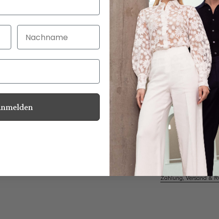
Nachname
30 Tage kostenlo
Bei Bestellung bi
Anmelden
Perlmuttknöpfe
Informationen
Pflegehinweise zu dies
Zahlung, Versand & 