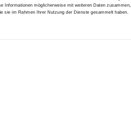
se Informationen möglicherweise mit weiteren Daten zusammen, 
 die sie im Rahmen Ihrer Nutzung der Dienste gesammelt haben.
will-Hemd
Twill-Hemd
Twill-Hemd
bügelfrei mit Haifischkragen
bügelfrei Tailor Fit
mit Fischgrat Tailor Fit