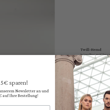
Twill-Hemd
bügelfrei mit Um
179,95 €
Preise inkl. MwSt. zz
Sofort verfügbar, 
 15€ sparen!
Farbe:
Klassisches Weiß
 unserem Newsletter an und
€ auf Ihre Bestellung!
Diesen