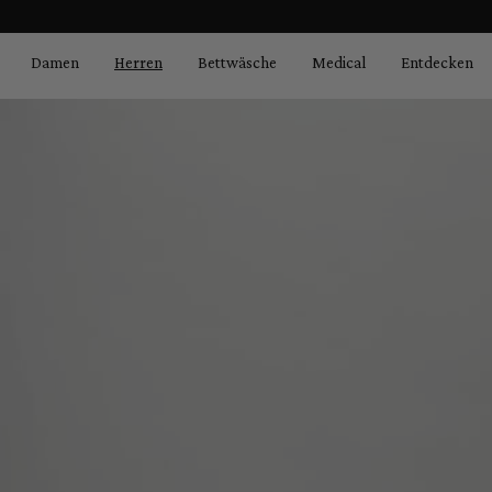
Bildergalerie überspringen
springen
Zur Hauptnavigation springen
Damen
Herren
Bettwäsche
Medical
Entdecken