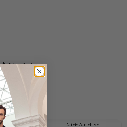
schlagmanschette
gl. Versandkosten
Lieferzeit: 1-3 Tage
 Look kaufen
Auf die Wunschliste