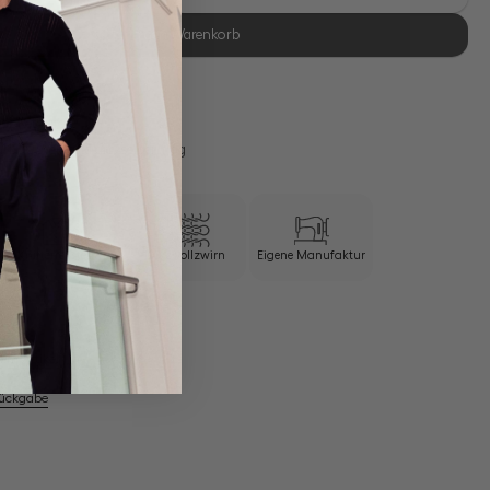
In den Warenkorb
se Retoure
s 11:00, Versand am selben Tag
Knitterresistent
100/2 Vollzwirn
Eigene Manufaktur
em Artikel
Rückgabe