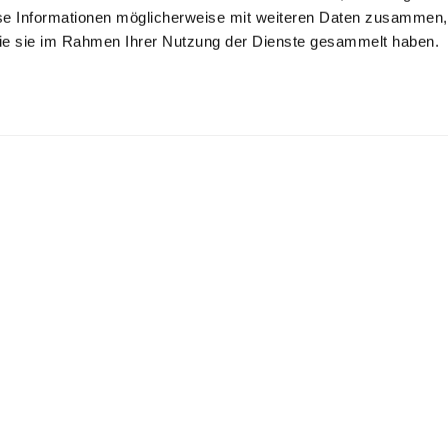
se Informationen möglicherweise mit weiteren Daten zusammen, 
 die sie im Rahmen Ihrer Nutzung der Dienste gesammelt haben.
will-Hemd
Twill-Hemd
Twill-Hemd
bügelfrei mit Kentkragen
bügelfrei mit Haifischkragen
bügelfrei Tailor Fit