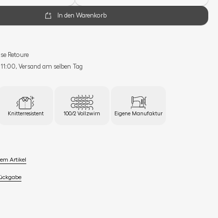
In den Warenkorb
se Retoure
s 11:00, Versand am selben Tag
Knitterresistent
100/2 Vollzwirn
Eigene Manufaktur
em Artikel
Rückgabe