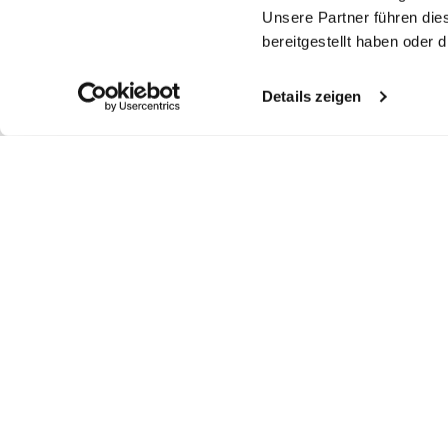
Unsere Partner führen die
bereitgestellt haben oder
Details zeigen
Ähnliche Artikel
Bügelfreies Twill-
Twill-Hemd
Twill-Hemd
T
Hemd
mit Umschlagmanschette
bügelfrei mit Haifischkragen
bügelfrei Tailor Fit