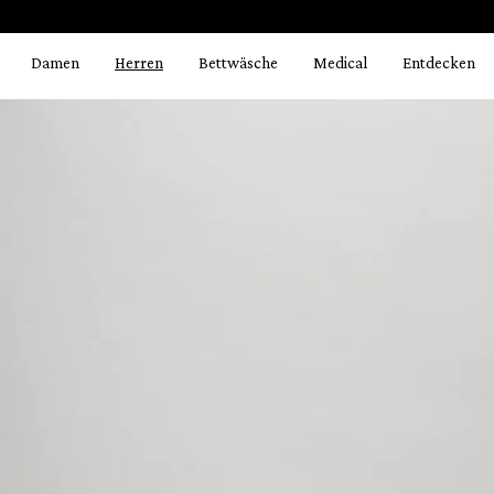
Bildergalerie überspringen
springen
Zur Hauptnavigation springen
Damen
Herren
Bettwäsche
Medical
Entdecken