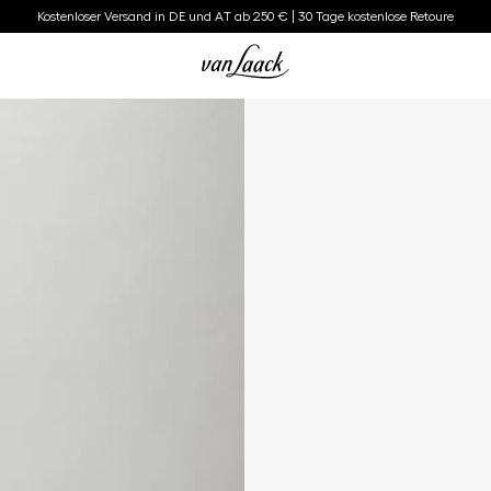
Kostenloser Versand in DE und AT ab 250 € | 30 Tage kostenlose Retoure