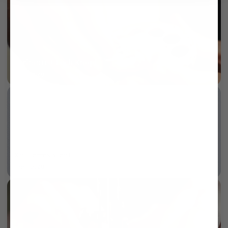
Perlmutt 3-Loch Knopf
mehr dazu
Knitterresistent
mehr dazu