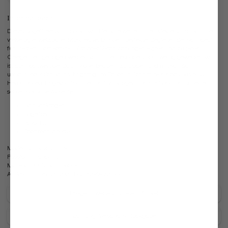
Informationen
Dieses bügelfreie van Laack Twill-Hemd erweitert Ihren Kleiderschrank um ein
vielseitig einsetzbares Must-Have. Es ist ein perfekter Begleiter, der sich ideal
für Freizeit, Homeoffice, Büro oder Veranstaltungen eignet und zu jeder
Gelegenheit getragen werden kann. Der besonders hochwertig gewebte Twill
ist aus hochwertiger Baumwolle, bequem zu tragen und mit schräg
umlaufender Struktur sehr griffig. Im Tailor Fit Schnitt bietet das Business
Hemd hohen Tragekomfort. Der Haifischkragen und die Sportmanschetten
setzen optische Akzente.
Haifischkragen
Bügelfrei
Tailor Fit
Sportmanschette
Modell:
vL-Rivara-TFN
Passform:
Tailor Fit
Material:
100% Baumwolle
Artikelnummer:
20.2020.BQ.132959.720.44
Pflegehinweise zu diesem Artikel
Zahlung, Versand & Rückgabe