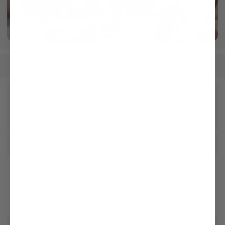
Gefertigt in eigener Manufaktur
mehr dazu
Herren
Hemden
Bügelleichte Hemden
/
/
Unseren Newsletter erhalten
Social
Kundenservice
Unternehmen
Rechtliches & Compliance