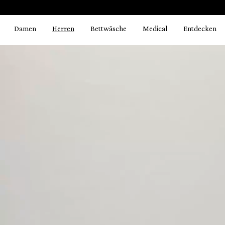
Bildergalerie überspringen
springen
Zur Hauptnavigation springen
Damen
Herren
Bettwäsche
Medical
Entdecken