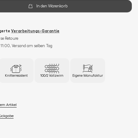
In den Warenkorb
ngerte
Verarbeitungs-Garantie
se Retoure
s 11:00, Versand am selben Tag
Knitterresistent
100/2 Vollzwirn
Eigene Manufaktur
em Artikel
Rückgabe