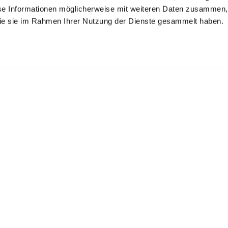
se Informationen möglicherweise mit weiteren Daten zusammen, 
 die sie im Rahmen Ihrer Nutzung der Dienste gesammelt haben.
tehkragenhemd
Bügelfreies
Hemd
Businesshemd
aus bügelfreiem Twill Gewebe
aus Natté-Gewebe Slim Fit
aus Twill Gewebe Slim Fit