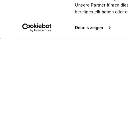
Unsere Partner führen die
bereitgestellt haben oder
Details zeigen
Ähnliche Artikel
Twill-Hemd
Twill-Hemd
Stehkragenhemd
S
bügelfrei mit Kentkragen
bügelfrei Tailor Fit
aus bügelfreiem Twill Gewebe