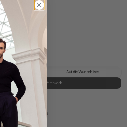
gl. Versandkosten
Lieferzeit: 1-3 Tage
 Look kaufen
Auf die Wunschliste
In den Warenkorb
se Retoure
s 11:00, Versand am selben Tag