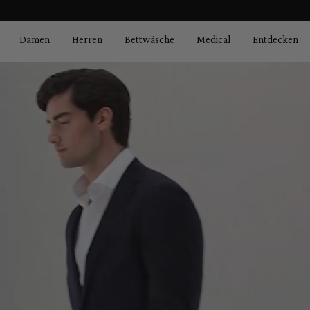
Bildergalerie überspringen
springen
Zur Hauptnavigation springen
Damen
Herren
Bettwäsche
Medical
Entdecken