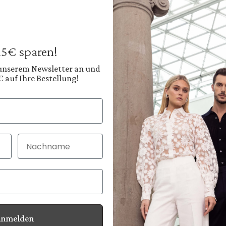
Sakko
aus Wolle Slim Fit
549,95 €
Preise inkl. MwSt. zz
 15€ sparen!
Sofort verfügbar, 
 unserem Newsletter an und
€ auf Ihre Bestellung!
Farbe:
Tiefes Navyblau
Diesen
Nachname
30 Tage kostenlo
Bei Bestellung bi
Anmelden