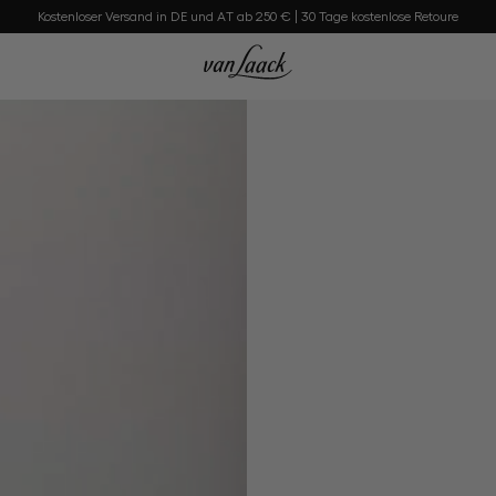
Kostenloser Versand in DE und AT ab 250 € | 30 Tage kostenlose Retoure