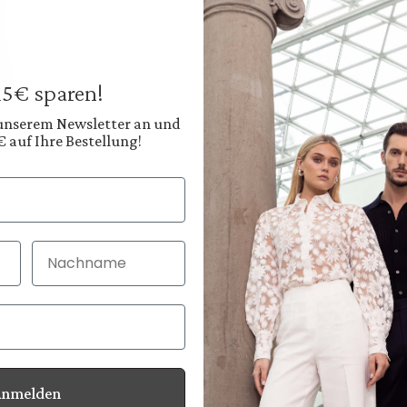
Sakko
aus Merinowolle
469,95 €
Preise inkl. MwSt. zz
 15€ sparen!
Sofort verfügbar, 
 unserem Newsletter an und
€ auf Ihre Bestellung!
Farbe:
Tiefes Anthrazitgrau
Diesen
Nachname
30 Tage kostenlo
Bei Bestellung bi
Anmelden