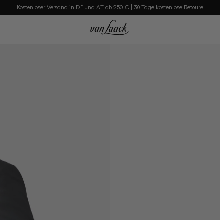
Kostenloser Versand in DE und AT ab 250 € | 30 Tage kostenlose Retoure