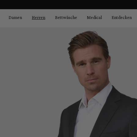
Bildergalerie überspringen
springen
Zur Hauptnavigation springen
Damen
Herren
Bettwäsche
Medical
Entdecken