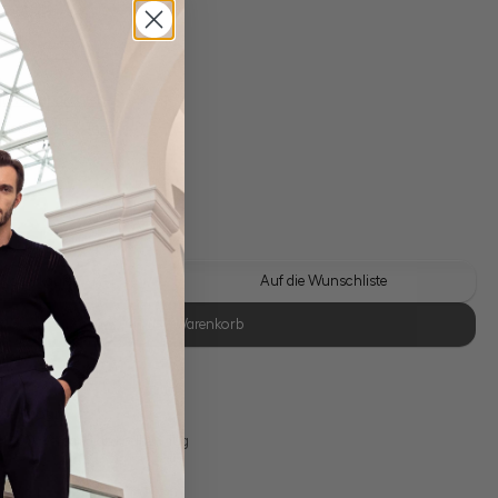
gl. Versandkosten
Lieferzeit: 1-3 Tage
 Look kaufen
Auf die Wunschliste
In den Warenkorb
se Retoure
s 11:00, Versand am selben Tag