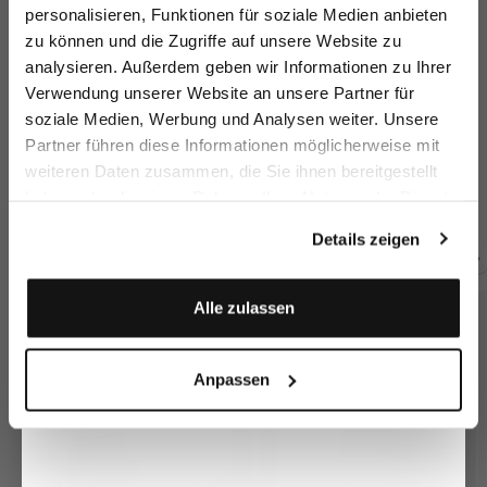
sparen Sie 15€ auf Ihre Bestellung!
personalisieren, Funktionen für soziale Medien anbieten
zu können und die Zugriffe auf unsere Website zu
Email
analysieren. Außerdem geben wir Informationen zu Ihrer
Verwendung unserer Website an unsere Partner für
soziale Medien, Werbung und Analysen weiter. Unsere
Vorname
Nachname
Partner führen diese Informationen möglicherweise mit
Sakko
Sakko aus
Sakko
S
weiteren Daten zusammen, die Sie ihnen bereitgestellt
Schurwolle
aus Merinowolle
mit Spitzrevers
aus Merinowolle
au
haben oder die sie im Rahmen Ihrer Nutzung der Dienste
Geburtstag
549,95 €
499,95 €
469,95 €
46
gesammelt haben.
Details zeigen
Zusammen kaufen mit
Anmelden
Alle zulassen
Anpassen