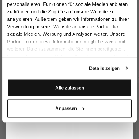
sparen Sie 15€ auf Ihre Bestellung!
personalisieren, Funktionen für soziale Medien anbieten
zu können und die Zugriffe auf unsere Website zu
Email
analysieren. Außerdem geben wir Informationen zu Ihrer
Verwendung unserer Website an unsere Partner für
soziale Medien, Werbung und Analysen weiter. Unsere
Vorname
Nachname
Partner führen diese Informationen möglicherweise mit
Sakko
Sakko aus
Sakko
S
weiteren Daten zusammen, die Sie ihnen bereitgestellt
Schurwolle
aus Merinowolle
mit Spitzrevers
aus Merinowolle
au
haben oder die sie im Rahmen Ihrer Nutzung der Dienste
Geburtstag
549,95 €
499,95 €
469,95 €
46
gesammelt haben.
Details zeigen
Zusammen kaufen mit
Anmelden
Alle zulassen
Anpassen