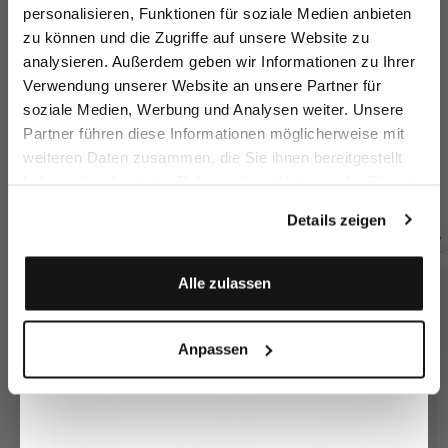
sparen Sie 15€ auf Ihre Bestellung!
personalisieren, Funktionen für soziale Medien anbieten
zu können und die Zugriffe auf unsere Website zu
Email
analysieren. Außerdem geben wir Informationen zu Ihrer
Verwendung unserer Website an unsere Partner für
soziale Medien, Werbung und Analysen weiter. Unsere
Vorname
Nachname
Partner führen diese Informationen möglicherweise mit
Sakko
Sakko aus
Sakko
S
weiteren Daten zusammen, die Sie ihnen bereitgestellt
Schurwolle
aus Merinowolle
mit Spitzrevers
aus Merinowolle
au
haben oder die sie im Rahmen Ihrer Nutzung der Dienste
Geburtstag
549,95 €
499,95 €
469,95 €
46
gesammelt haben.
Details zeigen
Zusammen kaufen mit
Anmelden
Alle zulassen
Anpassen