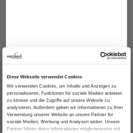
Popeline-Hemd
Hemd
Bügelfreies
H
Businesshemd
Slim Fit
mit 4-Wege Stretch Slim Fit
aus Natté-Gewebe Slim Fit
Jetzt 15€ sparen!
159,95 €
189,95 €
189,95 €
16
Diese Webseite verwendet Cookies
Melden Sie sich zu unserem Newsletter an und
Wir verwenden Cookies, um Inhalte und Anzeigen zu
sparen Sie 15€ auf Ihre Bestellung!
personalisieren, Funktionen für soziale Medien anbieten
Zusammen kaufen mit
zu können und die Zugriffe auf unsere Website zu
Email
analysieren. Außerdem geben wir Informationen zu Ihrer
Verwendung unserer Website an unsere Partner für
soziale Medien, Werbung und Analysen weiter. Unsere
Vorname
Nachname
Partner führen diese Informationen möglicherweise mit