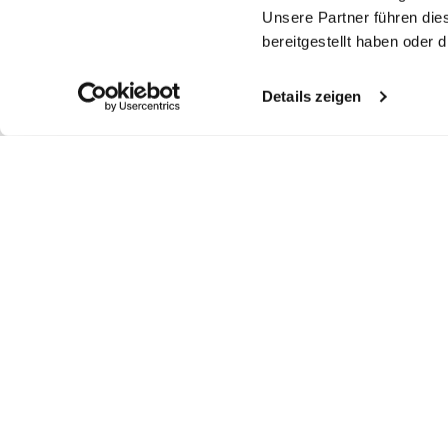
Unsere Partner führen die
bereitgestellt haben oder
Details zeigen
Ähnliche Artikel
Popeline-Hemd
Popeline-Hemd
Popline-Hemd
P
Tailor Fit
mit extralengem Arm und Umschlagmanschette
mit Haifischkragen Slim Fit