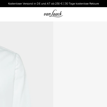
Kostenloser Versand in DE und AT ab 250 € | 30 Tage kostenlose Retoure