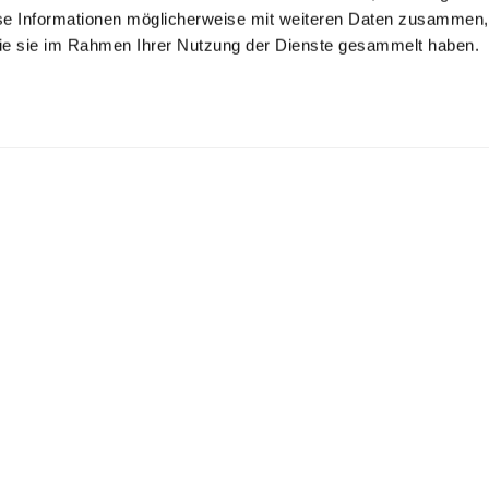
se Informationen möglicherweise mit weiteren Daten zusammen, 
 die sie im Rahmen Ihrer Nutzung der Dienste gesammelt haben.
opeline-Hemd
Gestreiftes Hemd
Popeline-Hemd
mit Umschlagmanschette
aus Popeline mit Haifischkragen
gestreift Tailor Fit