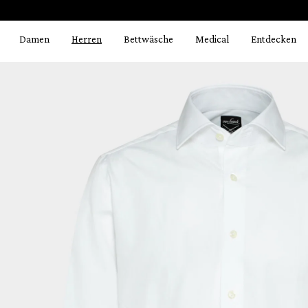
Bildergalerie überspringen
springen
Zur Hauptnavigation springen
Damen
Herren
Bettwäsche
Medical
Entdecken