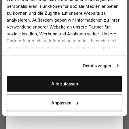
sparen Sie 15€ auf Ihre Bestellung!
personalisieren, Funktionen für soziale Medien anbieten
zu können und die Zugriffe auf unsere Website zu
Email
analysieren. Außerdem geben wir Informationen zu Ihrer
Verwendung unserer Website an unsere Partner für
soziale Medien, Werbung und Analysen weiter. Unsere
Vorname
Nachname
Partner führen diese Informationen möglicherweise mit
Chinohose
Chino
Chino
Je
weiteren Daten zusammen, die Sie ihnen bereitgestellt
mit Stretch Slim Fit
mit Stretch Slim Fit
mit Denim Optik Slim Fit
Sl
haben oder die sie im Rahmen Ihrer Nutzung der Dienste
Geburtstag
149,95 €
249,95 €
199,95 €
19
249,95 €
249,95 €
gesammelt haben.
Details zeigen
Zusammen kaufen mit
Anmelden
Alle zulassen
Anpassen