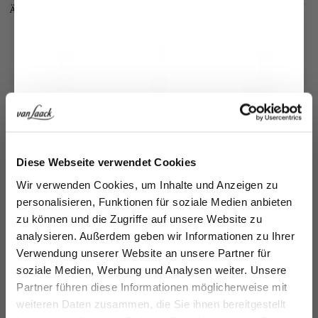
Ähnliche Artikel
Jetzt 15€ sparen!
Diese Webseite verwendet Cookies
Flechtgürtel
Ledergürtel
Ledergürtel
Gü
Melden Sie sich zu unserem Newsletter an und
Wir verwenden Cookies, um Inhalte und Anzeigen zu
mit Lederspitzen
mit abgerundeter Schließe
mit abgerundeter Schließe
au
sparen Sie 15€ auf Ihre Bestellung!
personalisieren, Funktionen für soziale Medien anbieten
90,95 €
99,95 €
99,95 €
16
129,95 €
189,95 €
189,95 €
zu können und die Zugriffe auf unsere Website zu
Email
analysieren. Außerdem geben wir Informationen zu Ihrer
Zusammen kaufen mit
Verwendung unserer Website an unsere Partner für
soziale Medien, Werbung und Analysen weiter. Unsere
Vorname
Nachname
Partner führen diese Informationen möglicherweise mit
weiteren Daten zusammen, die Sie ihnen bereitgestellt