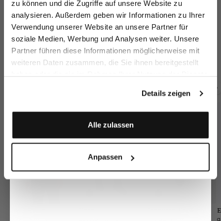
zu können und die Zugriffe auf unsere Website zu
Email
analysieren. Außerdem geben wir Informationen zu Ihrer
Verwendung unserer Website an unsere Partner für
soziale Medien, Werbung und Analysen weiter. Unsere
Sakko
Sakko aus
Sakko
S
Vorname
Nachname
Partner führen diese Informationen möglicherweise mit
Schurwolle
aus Merinowolle
mit Spitzrevers
aus Merinowolle
au
weiteren Daten zusammen, die Sie ihnen bereitgestellt
549,95 €
499,95 €
469,95 €
46
haben oder die sie im Rahmen Ihrer Nutzung der Dienste
Geburtstag
gesammelt haben.
Details zeigen
Zusammen kaufen mit
Anmelden
Alle zulassen
Anpassen
Twill-Hemd
Hose
Jacquard-Krawatte
E
bügelfrei mit Umschlagmanschette
aus Wolle Slim Fit
mit Blumenmedaillon