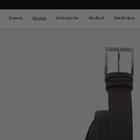
Bildergalerie überspringen
springen
Zur Hauptnavigation springen
Damen
Herren
Bettwäsche
Medical
Entdecken