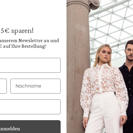
Gürtel
aus Leder mit Tex
159,95 €
189,95 €
Preise inkl. MwSt. zz
 15€ sparen!
Nicht mehr verfü
 unserem Newsletter an und
€ auf Ihre Bestellung!
Farbe:
Tiefes Espressobraun
Nachname
30 Tage kostenlo
Bei Bestellung bi
Anmelden