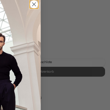
tur
gl. Versandkosten
gbar
Auf die Wunschliste
In den Warenkorb
se Retoure
s 11:00, Versand am selben Tag