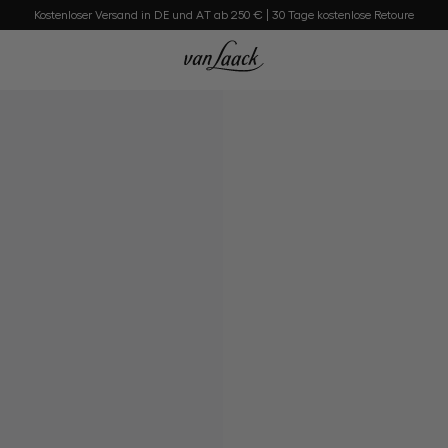
Kostenloser Versand in DE und AT ab 250 € | 30 Tage kostenlose Retoure