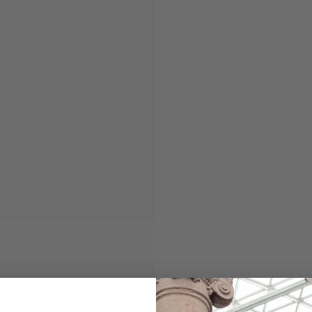
Gürtel
aus Wildleder