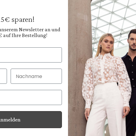
169,95 €
Preise inkl. MwSt. zz
 15€ sparen!
Sofort verfügbar, 
 unserem Newsletter an und
€ auf Ihre Bestellung!
Farbe:
Tiefes Navyblau
Nachname
30 Tage kostenlo
Bei Bestellung bi
Anmelden
Informationen