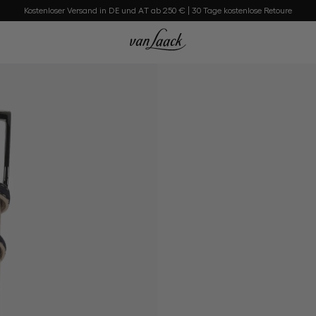
Kostenloser Versand in DE und AT ab 250 € | 30 Tage kostenlose Retoure