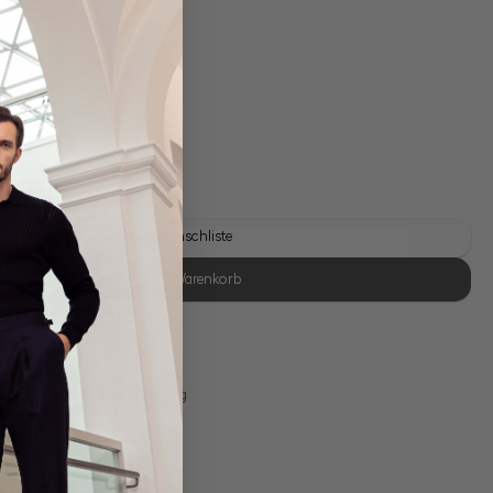
gl. Versandkosten
Lieferzeit: 1-3 Tage
Auf die Wunschliste
In den Warenkorb
se Retoure
s 11:00, Versand am selben Tag