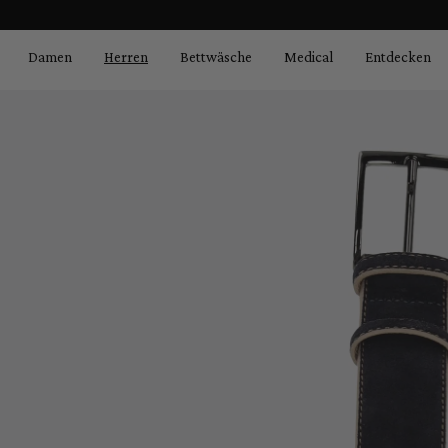
Bildergalerie überspringen
springen
Zur Hauptnavigation springen
Damen
Herren
Bettwäsche
Medical
Entdecken