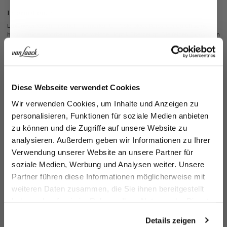
Informationen
Luxuriöser Kaschmirschal mit markanten Colorblock-Karos, der durch seine
hochwertige Verarbeitung und weiche Haptik überzeugt. Die feinen Fransen an
den Enden setzen stilvolle Akzente und unterstreichen das edle Design. Dieses
Accessoire bietet sowohl wärmenden Komfort als auch modischen Ausdruck
und ist vielseitig kombinierbar. Perfekt, um Outfits in der kühlen Jahreszeit mit
einem farblichen Highlight zu ergänzen.
Jetzt 15€ sparen!
Kariert
Diese Webseite verwendet Cookies
Melden Sie sich zu unserem Newsletter an und
Modell:
vL-Sven-XX
Wir verwenden Cookies, um Inhalte und Anzeigen zu
sparen Sie 15€ auf Ihre Bestellung!
Material:
100% Kaschmir
personalisieren, Funktionen für soziale Medien anbieten
Artikelnummer:
90.4700..Z10470.089.00
zu können und die Zugriffe auf unsere Website zu
Email
Pflegehinweise zu diesem Artikel
analysieren. Außerdem geben wir Informationen zu Ihrer
Verwendung unserer Website an unsere Partner für
Zahlung, Versand & Rückgabe
soziale Medien, Werbung und Analysen weiter. Unsere
Vorname
Nachname
Partner führen diese Informationen möglicherweise mit
Ähnliche Artikel
weiteren Daten zusammen, die Sie ihnen bereitgestellt
haben oder die sie im Rahmen Ihrer Nutzung der Dienste
Geburtstag
gesammelt haben.
Details zeigen