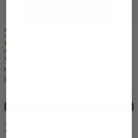
Schal
aus Kaschmir kariert
249,95 €
179,95 €
Preise inkl. MwSt. zzgl. Versandkosten
Sofort verfügbar, Lieferzeit: 1-3 Tage
Farbe:
Graues Karomuster
Auf die Wunschliste
In den Warenkorb
30 Tage kostenlose Retoure
Bei Bestellung bis 11:00, Versand am selben Tag