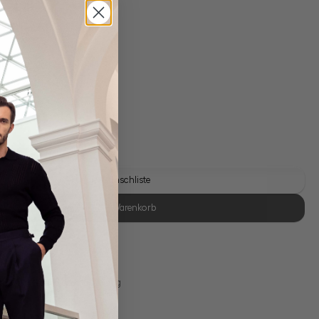
 Schließe
gl. Versandkosten
Lieferzeit: 1-3 Tage
Auf die Wunschliste
In den Warenkorb
se Retoure
s 11:00, Versand am selben Tag