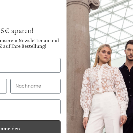
Ledergürtel
mit abgerundeter
99,95 €
189,95 €
Preise inkl. MwSt. zz
 15€ sparen!
Sofort verfügbar, 
 unserem Newsletter an und
€ auf Ihre Bestellung!
Farbe:
Tiefes Espressobraun
Nachname
30 Tage kostenlo
Bei Bestellung bi
Anmelden