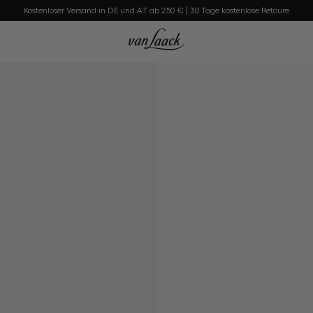
Kostenloser Versand in DE und AT ab 250 € | 30 Tage kostenlose Retoure