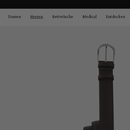
Bildergalerie überspringen
springen
Zur Hauptnavigation springen
Damen
Herren
Bettwäsche
Medical
Entdecken