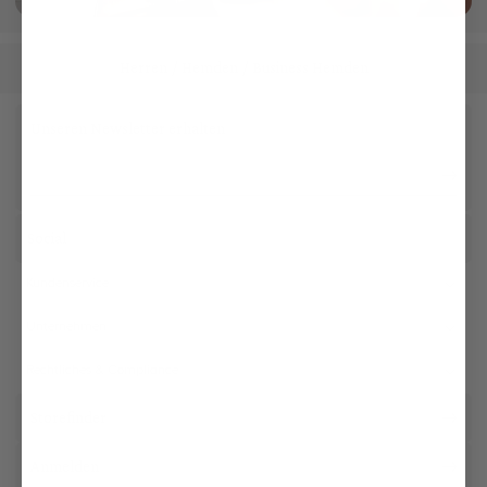
Herren
Hemden
Business Hemden
/
/
Unseren Newsletter erhalten
Social
Kundenservice
Unternehmen
Rechtliches & Compliance
Storefinder
Anmelden