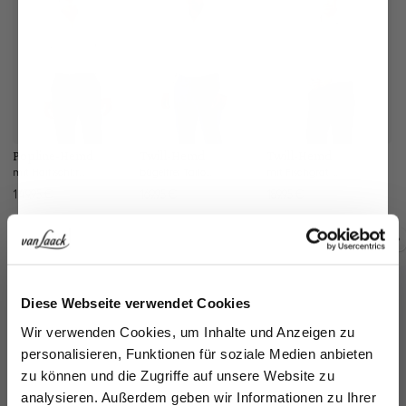
Popline-Hemd
Twill-Hemd
Twill-Hemd
Bü
B
mit Haifischkragen Slim Fit
bügelfrei Tailor Fit
mit Fischgrat Tailor Fit
149,95 €
169,95 €
189,95 €
18
Zusammen kaufen mit
Jetzt 15€ sparen!
Diese Webseite verwendet Cookies
Melden Sie sich zu unserem Newsletter an und
Wir verwenden Cookies, um Inhalte und Anzeigen zu
sparen Sie 15€ auf Ihre Bestellung!
personalisieren, Funktionen für soziale Medien anbieten
zu können und die Zugriffe auf unsere Website zu
Email
analysieren. Außerdem geben wir Informationen zu Ihrer