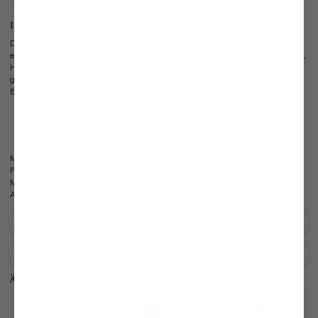
Informationen
Dieses van Laack Hemd erweitert Ihren Kleiderschrank um ein vielseitig
einsetzbares Must-Have. Es ist ein perfekter Begleiter, der sich ideal für Freizeit,
Homeoffice, Büro oder Veranstaltungen eignet und zu jeder Gelegenheit
getragen werden kann. Im Tailor Fit Schnitt bietet das Business Hemd aus
Baumwoll-Dobby hohen Tragekomfort.
Tailor Fit
Bügelfrei
Haifischkragen
Modell:
vL-Mivara-TF
Passform:
Tailor Fit
Material:
100% Baumwolle
Artikelnummer:
20.2502.NV.130972.000.44
Pflegehinweise zu diesem Artikel
Zahlung, Versand & Rückgabe
Ähnliche Artikel