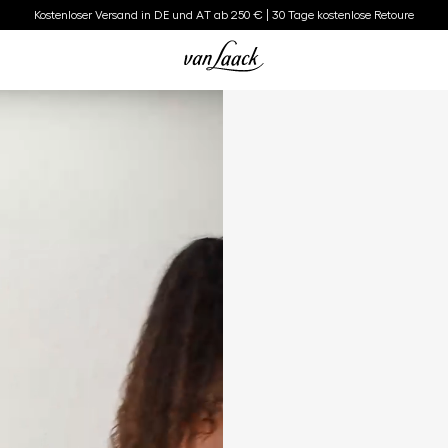
Kostenloser Versand in DE und AT ab 250 € | 30 Tage kostenlose Retoure