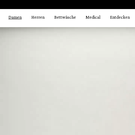
Bildergalerie überspringen
springen
Zur Hauptnavigation springen
Damen
Herren
Bettwäsche
Medical
Entdecken