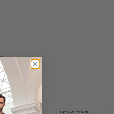
se
gl. Versandkosten
Lieferzeit: 1-3 Tage
 Look kaufen
Auf die Wunschliste