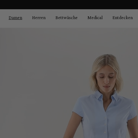
Bildergalerie überspringen
springen
Zur Hauptnavigation springen
Damen
Herren
Bettwäsche
Medical
Entdecken