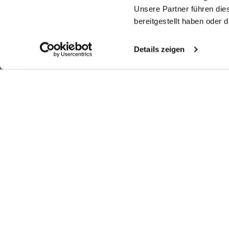
Unsere Partner führen die
bereitgestellt haben oder
Details zeigen
Ähnliche Artikel
T-Shirt
T-Shirt
T-Shirt
Bl
aus Schweizer Baumwolljersey
aus Schweizer Baumwolljersey
aus Schweizer Baumwolljersey