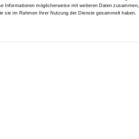
se Informationen möglicherweise mit weiteren Daten zusammen, 
 die sie im Rahmen Ihrer Nutzung der Dienste gesammelt haben.
use
T-Shirt
Kurzarm
Hemdbluse
mit 4-Wege Stretch
aus Schweizer Baumwolljersey
locker geschnitten