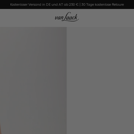
Kostenloser Versand in DE und AT ab 250 € | 30 Tage kostenlose Retoure