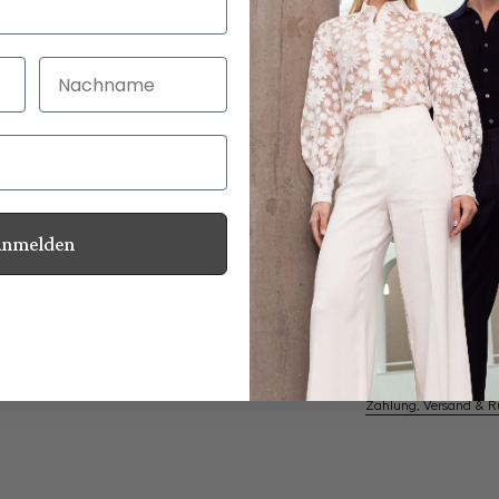
Nachname
30 Tage kostenlo
Bei Bestellung bi
Anmelden
Perlmuttknöpfe
Informationen
Pflegehinweise zu dies
Zahlung, Versand & 