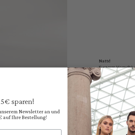
Natté
Kurzarm Hemdblu
149,95 €
Preise inkl. MwSt. zz
Sofort verfügbar, 
 15€ sparen!
Farbe:
Helles Himmelblau
 unserem Newsletter an und
€ auf Ihre Bestellung!
Diesen