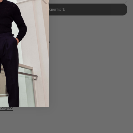
In den Warenkorb
se Retoure
s 11:00, Versand am selben Tag
Eigene Manufaktur
em Artikel
Rückgabe