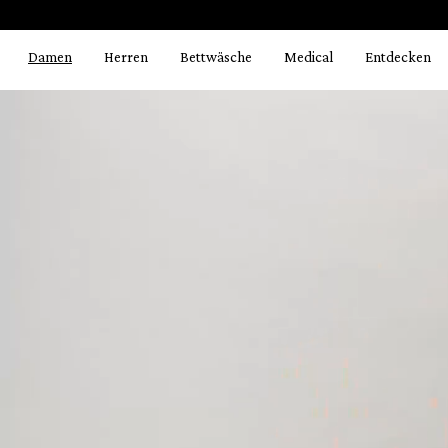
Bildergalerie überspringen
springen
Zur Hauptnavigation springen
Damen
Herren
Bettwäsche
Medical
Entdecken