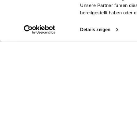
Unsere Partner führen die
bereitgestellt haben oder
Details zeigen
Ähnliche Artikel
Ärmellose Bluse
Hemdbluse
Kelchkragenbluse
Ke
mit Rüschen und Schluppe
ärmellos aus Natte
Ärmellos mit Stretch
Är