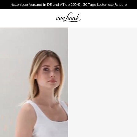
Kostenloser Versand in DE und AT ab 250 € | 30 Tage kostenlose Retoure