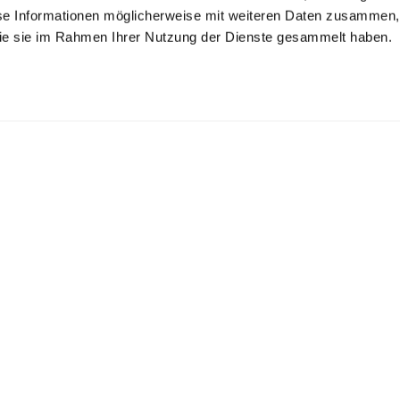
se Informationen möglicherweise mit weiteren Daten zusammen, 
 die sie im Rahmen Ihrer Nutzung der Dienste gesammelt haben.
lchkragenbluse
Hemdbluse
Kelchkragenbluse
mellos
ärmellos aus Natte
Ärmellos