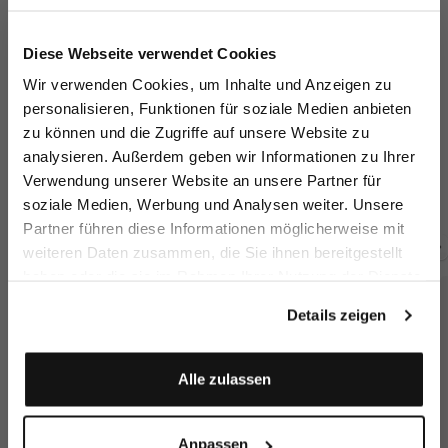
Jetzt 15€ sparen!
Diese Webseite verwendet Cookies
Melden Sie sich zu unserem Newsletter an und
Wir verwenden Cookies, um Inhalte und Anzeigen zu
sparen Sie 15€ auf Ihre Bestellung!
personalisieren, Funktionen für soziale Medien anbieten
zu können und die Zugriffe auf unsere Website zu
Email
T-Shirt
T-Shirt
T-Shirt
T-
analysieren. Außerdem geben wir Informationen zu Ihrer
aus Schweizer Baumwolle mit Rundhals Slim Fit
mit Rundhals und Paspel Detail
mit Rundhals und Paspel Detail
Verwendung unserer Website an unsere Partner für
119,95 €
109,95 €
109,95 €
11
soziale Medien, Werbung und Analysen weiter. Unsere
Vorname
Nachname
Partner führen diese Informationen möglicherweise mit
weiteren Daten zusammen, die Sie ihnen bereitgestellt
Zusammen kaufen mit
haben oder die sie im Rahmen Ihrer Nutzung der Dienste
Geburtstag
gesammelt haben.
Details zeigen
Anmelden
Alle zulassen
Anpassen