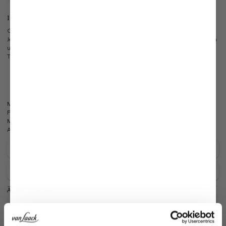
Informationen
Oversize T-Shirt mit Rundhalsausschnitt und Brusttasche aus Swiss Cotton
Jersey. Die Swiss Cotton Jersey Qualität, gefertigt aus besonders hochwertigem
und weichem Interlock-Jersey mit Natural-Stretch, sorgt für ein luxuriöses
Tragegefühl. Die glänzende Optik verkörpert einen edlen Look.
Brusttasche
Oversize Fit
Glänzende Optik
Modell:
vL-Philo-PO
Passform:
Polo
Material:
100% Baumwolle
Artikelnummer:
20.1776.GZ.180031.099.S
Pflegehinweise zu diesem Artikel
Zahlung, Versand & Rückgabe
Ähnliche Artikel