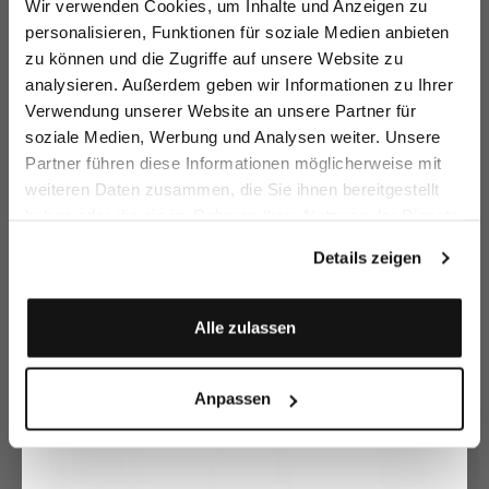
Wir verwenden Cookies, um Inhalte und Anzeigen zu
sparen Sie 15€ auf Ihre Bestellung!
personalisieren, Funktionen für soziale Medien anbieten
zu können und die Zugriffe auf unsere Website zu
Email
analysieren. Außerdem geben wir Informationen zu Ihrer
Verwendung unserer Website an unsere Partner für
soziale Medien, Werbung und Analysen weiter. Unsere
Vorname
Nachname
Partner führen diese Informationen möglicherweise mit
weiteren Daten zusammen, die Sie ihnen bereitgestellt
Boxershorts
Popeline
Boxershorts
Bo
Boxershorts
haben oder die sie im Rahmen Ihrer Nutzung der Dienste
aus Swiss Cotton Jersey
mit Mikro-Druck
aus Baumwolle
Geburtstag
gesammelt haben.
59,95 €
49,95 €
39,95 €
39
Details zeigen
Anmelden
Zusammen kaufen mit
Alle zulassen
Anpassen