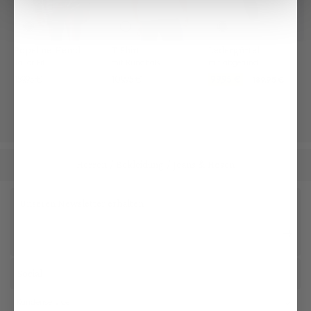
Popeline-Hemd
T-Shirt
Ledergürtel
Tailor Fit
mit Rundhals und Paspel Detail
mit abgerundeter Schließe
159,95 €
109,95 €
99,95 €
189,95 €
Herren
Bekleidung
Jeans & Hosen
/
/
Unseren Newsletter erhalten
Social
Kundenservice