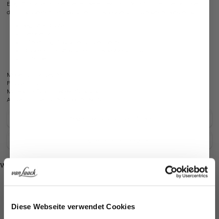
Eingriffstaschen an den Seiten bieten reichlich Platz für Ihre Essentials, der
durch paspelierte Gesäßtaschen mit Knopfverschluss erweitert werden kann.
Reguläre Passform
Gerader Schnitt
Offene Eingriffstaschen an den Seiten
Paspelierte Gesäßtaschen mit Knopfverschluss
Unifarben
Modell:
vL-Harvey-XX
Passform:
Slim Fit
Material:
97%Baumwolle/3%Elasthan
Artikelnummer:
80.5974..J00151.790.60
Pflegehinweise zu diesem Artikel
Zahlung, Versand & Rückgabe
Look kaufen
Weitere Looks
Ähnliche Artikel
Jetzt 15€ sparen!
Diese Webseite verwendet Cookies
Melden Sie sich zu unserem Newsletter an und