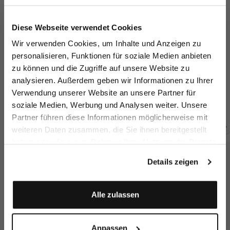
Jetzt 15€ sparen!
Diese Webseite verwendet Cookies
Melden Sie sich zu unserem Newsletter an und
Wir verwenden Cookies, um Inhalte und Anzeigen zu
sparen Sie 15€ auf Ihre Bestellung!
personalisieren, Funktionen für soziale Medien anbieten
zu können und die Zugriffe auf unsere Website zu
Email
T-Shirt
T-Shirt
T-Shirt
T-
analysieren. Außerdem geben wir Informationen zu Ihrer
mit Brusttasche Oversize
mit Rundhals und Paspel Detail
mit Rundhals und Paspel Detail
Verwendung unserer Website an unsere Partner für
119,95 €
109,95 €
109,95 €
11
soziale Medien, Werbung und Analysen weiter. Unsere
Vorname
Nachname
Partner führen diese Informationen möglicherweise mit
weiteren Daten zusammen, die Sie ihnen bereitgestellt
Zusammen kaufen mit
haben oder die sie im Rahmen Ihrer Nutzung der Dienste
Geburtstag
gesammelt haben.
Details zeigen
Anmelden
Alle zulassen
Anpassen