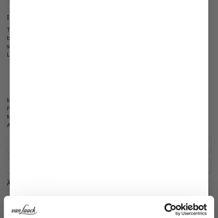
Informationen
T-Shirt aus Swiss Cotton Jersey. Die Swiss Cotton Jersey Qualität, gefertigt aus
besonders hochwertigem und weichem Interlock-Jersey mit Natural-Stretch,
sorgt für ein luxuriöses Tragegefühl. Die glänzende Optik vollendet den edlen
Look.
Unser Model (1,89 m) trägt Größe M
Slim Fit
Glänzende Optik
Modell:
vL-Paro-XX
Passform:
Polo
Material:
100% Baumwolle
Artikelnummer:
20.1717.UX.180031.099.X3L
Pflegehinweise zu diesem Artikel
Zahlung, Versand & Rückgabe
Ähnliche Artikel