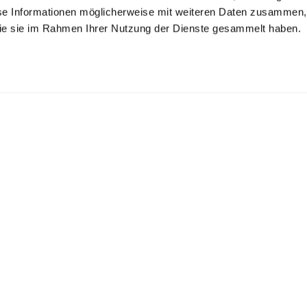
se Informationen möglicherweise mit weiteren Daten zusammen, 
 die sie im Rahmen Ihrer Nutzung der Dienste gesammelt haben.
rick-Bluse
Hemdbluse
Strick-Bluse
s Merinowolle
aus Jersey tailliert
aus Merinowolle