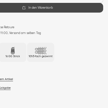
In den Warenkorb
se Retoure
s 11:00, Versand am selben Tag
16 GG Strick
101/3-fach gezwirnt
em Artikel
Rückgabe