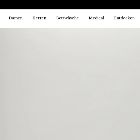
Bildergalerie überspringen
springen
Zur Hauptnavigation springen
Damen
Herren
Bettwäsche
Medical
Entdecken