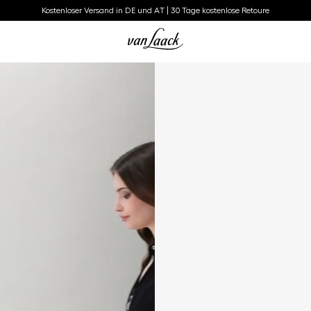
Kostenloser Versand in DE und AT | 30 Tage kostenlose Retoure