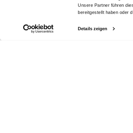
Unsere Partner führen die
bereitgestellt haben oder
Details zeigen
Ähnliche Artikel
Hemdbluse
Kelchkragenbluse
Strick-Bluse
St
aus Jersey tailliert
aus Schweizer Baumwolljersey
aus Merinowolle
au